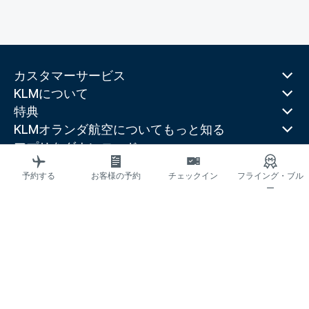
カスタマーサービス
KLMについて
特典
KLMオランダ航空についてもっと知る
アプリをダウンロード
関連するウェブサイト
予約する
お客様の予約
チェックイン
フライング・ブル
トラベルガイド
ー
人気の都市
人気の国
人気の路線
法的情報
プライバシーステートメント