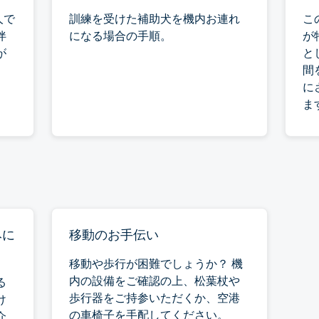
人で
訓練を受けた補助犬を機内お連れ
こ
伴
になる場合の手順。
が
が
と
間
に
ま
みに
移動のお手伝い
移動や歩行が困難でしょうか？ 機
内の設備をご確認の上、松葉杖や
る
歩行器をご持参いただくか、空港
け
の車椅子を手配してください。
介