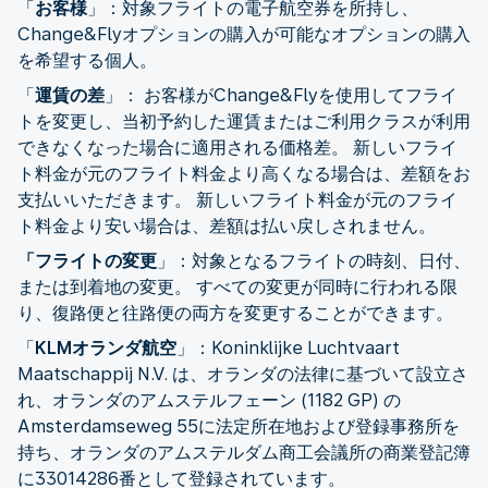
「
お客様
」：対象フライトの電子航空券を所持し、
Change&Flyオプションの購入が可能なオプションの購入
を希望する個人。
「
運賃の差
」： お客様がChange&Flyを使用してフライ
トを変更し、当初予約した運賃またはご利用クラスが利用
できなくなった場合に適用される価格差。 新しいフライ
ト料金が元のフライト料金より高くなる場合は、差額をお
支払いいただきます。 新しいフライト料金が元のフライ
ト料金より安い場合は、差額は払い戻しされません。
「フライトの変更
」：対象となるフライトの時刻、日付、
または到着地の変更。 すべての変更が同時に行われる限
り、復路便と往路便の両方を変更することができます。
「
KLMオランダ航空
」：Koninklijke Luchtvaart
Maatschappij N.V. は、オランダの法律に基づいて設立さ
れ、オランダのアムステルフェーン (1182 GP) の
Amsterdamseweg 55に法定所在地および登録事務所を
持ち、オランダのアムステルダム商工会議所の商業登記簿
に33014286番として登録されています。