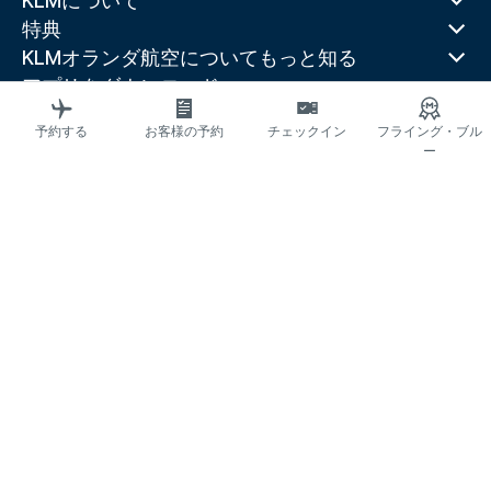
KLMについて
特典
KLMオランダ航空についてもっと知る
アプリをダウンロード
関連するウェブサイト
予約する
お客様の予約
チェックイン
フライング・ブル
トラベルガイド
ー
人気の都市
人気の国
人気の路線
法的情報
プライバシーステートメント
アクセシビリティに関する声明
© 2026 KLM
クッキーの設定