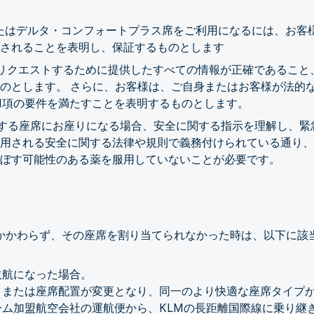
席またはデルタ・コンフォートプラス席をご利用になるには、お
されることを表明し、保証するものとします
席をリクエストするために提供したすべての情報が正確であるこ
のとします。 さらに、お客様は、ご自身またはお客様が法的
.1項の要件を満たすことを表明するものとします。
隣接する座席にお座りになる場合、安全に関する指示を理解し、
用される安全に関する法律や規則で義務付けられている通り、
ぼす可能性のある薬を服用していないことが必要です。
にもかかわらず、その座席を割り当てられなかった時は、以下に
欠航になった場合。
、または座席配置が変更となり、同一のより快適な座席タイプ
ーム加盟航空会社の運航便から、KLMの長距離国際線に乗り継