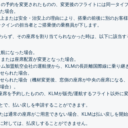
トの予約を変更されたものの、変更後のフライトには同一タイ
た場合。
上または安全・治安上の理由により、搭乗の前後に別のお客様
ックインの担当者とご搭乗便の乗務員が下します。
かかわらず、その座席を割り当てられなかった時は、以下に該当
欠航になった場合。
、または座席配置が変更となった場合。
ーム加盟航空会社の運航便から、KLMの長距離国際線に乗り継
させられた場合。
せられた場合（機材変更後、窓側の座席が中央の座席になる、
場合）。
の座席を予約したものの、KLMが販売/運航するフライト以外に
とで、払い戻しを申請することができます。
または通常の座席がご用意できない場合、KLMは払い戻しを開
様に対しては、払戻しすることができません。