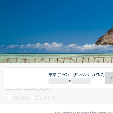
Tanzania
東京 (TYO) - ザンジバル (ZNZ)
Zanzibar
Tanzania
Flight time