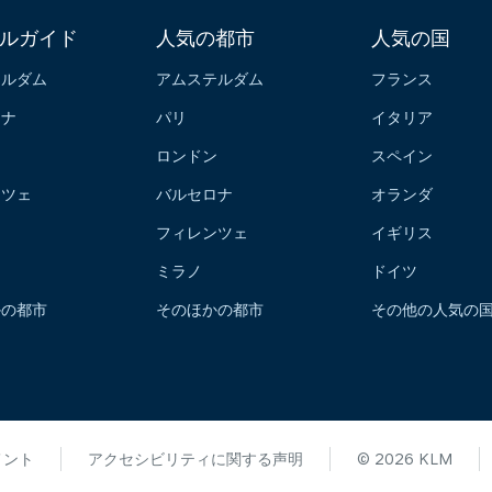
ルガイド
人気の都市
人気の国
テルダム
アムステルダム
フランス
ロナ
パリ
イタリア
ン
ロンドン
スペイン
ンツェ
バルセロナ
オランダ
フィレンツェ
イギリス
ミラノ
ドイツ
かの都市
そのほかの都市
その他の人気の
メント
アクセシビリティに関する声明
© 2026 KLM