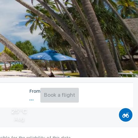
From
Book a flight
25°C
Aug