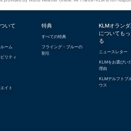
s provided by World Weather Online. Air France-KLM is not responsibl
について
特典
KLMオラン
についてもっ
報
すべての特典
る
スルーム
フライング・ブルーの
ニュースレター
割引
ナビリティ
KLMをお選びい
報
理由
社
KLMデルフトブ
ウス
リエイト