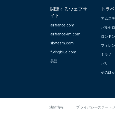
関連するウェブサ
トラベ
イト
アムス
airfrance.com
バルセ
airfranceklm.com
ロンド
skyteam.com
フィレ
flyingblue.com
ミラノ
英語
パリ
そのほ
法的情報
プライバシーステート