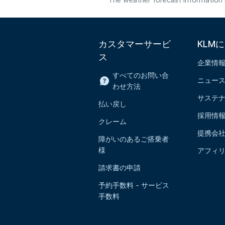
The weather forecast information i
カスタマーサービ
KLM
ス
企業情
すべてのお問い合
ニュー
わせ方法
サステ
払い戻し
採用情
クレーム
提携会
障がいのあるご搭乗者
様
アフィ
請求書の申請
予約手数料 - サービス
手数料