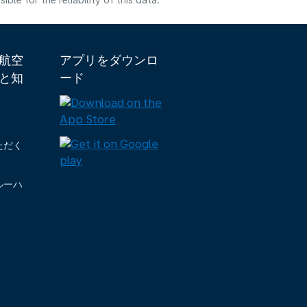
e for the reliability of this data.
ダ航空
アプリをダウンロ
と知
ード
ただく
ルーハ