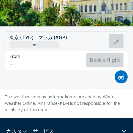
Spain
東京 (TYO) - マラガ (AGP)
Malaga
From
27°C
Spain
Book a flight
Flight time
Aug
The weather forecast information is provided by World
Weather Online. Air France-KLM is not responsible for the
reliability of this data.
カスタマーサービス