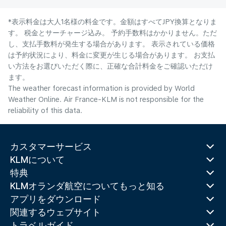
*表示料金は大人1名様の料金です。金額はすべてJPY換算となりま
す。 税金とサーチャージ込み。 予約手数料はかかりません。ただ
し、支払手数料が発生する場合があります。 表示されている価格
は予約状況により、料金に変更が生じる場合があります。 お支払
い方法をお選びいただく際に、正確な合計料金をご確認いただけ
ます。
The weather forecast information is provided by World
Weather Online. Air France-KLM is not responsible for the
reliability of this data.
カスタマーサービス
KLMについて
特典
KLMオランダ航空についてもっと知る
アプリをダウンロード
関連するウェブサイト
トラベルガイド