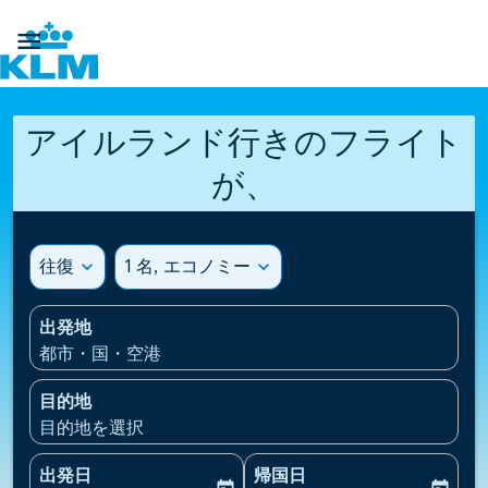

アイルランド行きのフライト
が、
往復
expand_more
1 名, エコノミー
expand_more
出発地
都市・国・空港
目的地
目的地を選択
出発日
帰国日