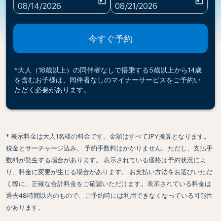
today
today
fc-booking-departure-date-aria-label
fc-booking-return-date-ari
08/14/2026
08/21/2026
今すぐ予約
*大人（18歳以上）の同伴者なしで搭乗する5歳以上から14歳
を含むお子様は、同伴者なしのマイナーサービスをご予約い
ただく必要があります。
* 表示料金は大人1名様の料金です。金額はすべてJPY換算となります。
税金とサーチャージ込み。 予約手数料はかかりません。ただし、支払手
数料が発生する場合があります。 表示されている価格は予約状況によ
り、料金に変更が生じる場合があります。 お支払い方法をお選びいただ
く際に、正確な合計料金をご確認いただけます。表示されている料金は
過去48時間以内のもので、ご予約時には利用できなくなっている可能性
があります。