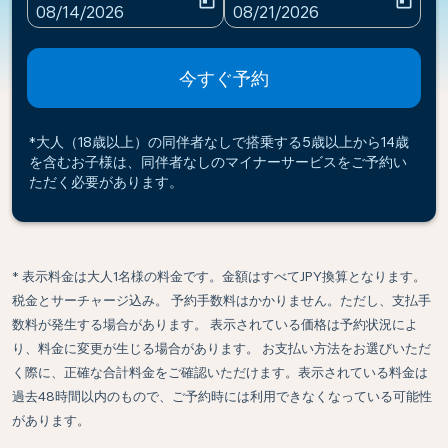
today
today
fc-booking-departure-date-aria-label
fc-booking-return-date-ari
08/14/2026
08/21/2026
今すぐ予約
*大人（18歳以上）の同伴者なしで搭乗する5歳以上から14歳
を含むお子様は、同伴者なしのマイナーサービスをご予約い
ただく必要があります。
* 表示料金は大人1名様の料金です。金額はすべてJPY換算となります。
税金とサーチャージ込み。 予約手数料はかかりません。ただし、支払手
数料が発生する場合があります。 表示されている価格は予約状況によ
り、料金に変更が生じる場合があります。 お支払い方法をお選びいただ
く際に、正確な合計料金をご確認いただけます。表示されている料金は
過去48時間以内のもので、ご予約時には利用できなくなっている可能性
があります。