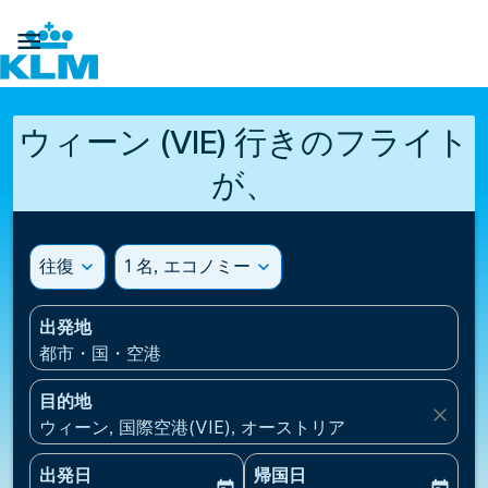

ウィーン (VIE) 行きのフライト
が、
往復
expand_more
1 名, エコノミー
expand_more
出発地
都市・国・空港
目的地
close
ウィーン, 国際空港(VIE), オーストリア
出発日
帰国日