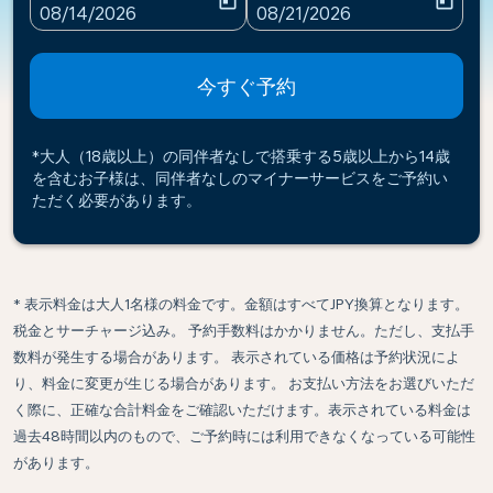
today
today
fc-booking-departure-date-aria-label
fc-booking-return-date-ari
08/14/2026
08/21/2026
今すぐ予約
*大人（18歳以上）の同伴者なしで搭乗する5歳以上から14歳
を含むお子様は、同伴者なしのマイナーサービスをご予約い
ただく必要があります。
* 表示料金は大人1名様の料金です。金額はすべてJPY換算となります。
税金とサーチャージ込み。 予約手数料はかかりません。ただし、支払手
数料が発生する場合があります。 表示されている価格は予約状況によ
り、料金に変更が生じる場合があります。 お支払い方法をお選びいただ
く際に、正確な合計料金をご確認いただけます。表示されている料金は
過去48時間以内のもので、ご予約時には利用できなくなっている可能性
があります。