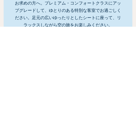
お求めの方へ。プレミアム・コンフォートクラスにアッ
プグレードして、ゆとりのある特別な客室でお過ごしく
ださい。足元の広いゆったりとしたシートに座って、リ
ラックスしながら空の旅をお楽しみください。
Link
ビジネスクラス