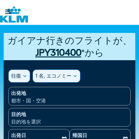

ガイアナ行きのフライトが、
JPY310400
*から
往復
expand_more
1 名, エコノミー
expand_more
出発地
都市・国・空港
目的地
目的地を選択
出発日
帰国日