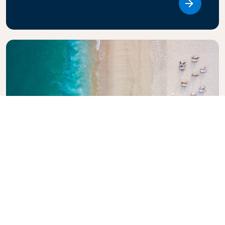
Link
KLMの旅行ガイドを見る
次の冒険をご検討中のお客様に。KLMオランダ航空の旅
行ガイドは、世界各地の到着地に関するプロのアドバイ
スやおすすめ情報が満載です。旅のヒントや情報をお届