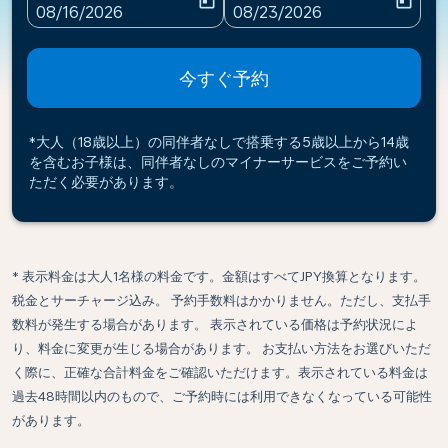
today
today
fc-booking-departure-date-aria-label
fc-booking-return-date-ari
08/16/2026
08/23/2026
今すぐ予約
*大人（18歳以上）の同伴者なしで搭乗する5歳以上から14歳
を含むお子様は、同伴者なしのマイナーサービスをご予約い
ただく必要があります。
* 表示料金は大人1名様の料金です。金額はすべてJPY換算となります。
税金とサーチャージ込み。 予約手数料はかかりません。ただし、支払手
数料が発生する場合があります。 表示されている価格は予約状況によ
り、料金に変更が生じる場合があります。 お支払い方法をお選びいただ
く際に、正確な合計料金をご確認いただけます。表示されている料金は
過去48時間以内のもので、ご予約時には利用できなくなっている可能性
があります。