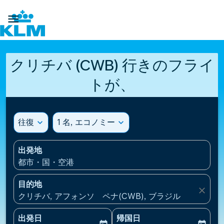

クリチバ (CWB) 行きのフライ
トが、
往復
expand_more
1 名, エコノミー
expand_more
出発地
都市・国・空港
目的地
close
クリチバ, アフォンソ ペナ(CWB), ブラジル
出発日
帰国日