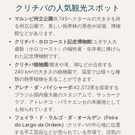
クリチバの人気観光スポット
マルンビ州立公園
:
8,745ヘクタールの大きさを誇
る州立公園で、美しい熱帯林の景色や浴場、博物
館などがあります。
クリチバ・
ホロコースト記念博物館
:
ユダヤ人大
虐殺（ホロコースト）の犠牲者・生存者に捧げら
れた記念博物館です。
クリチバ植物園
:
噴水や滝、湖などが点在する
240 km²の大きさの植物園で、温室では様々な種
類の熱帯植物を見ることができます。
アレナ・ダ・バイシャーダ
:
42,372席を収容する
ブラジル国内最大級のスタジアムで、サッカーク
ラブ、アトレチコ・パラナエンセの本拠地として
も知られています。
フェイラ・ド・ラルゴ・ダ・オールデン（
Feira
do Largo da Ordem
）
:
クリチバの中心地に位置
する手工芸品などが売られている市場で、活気の