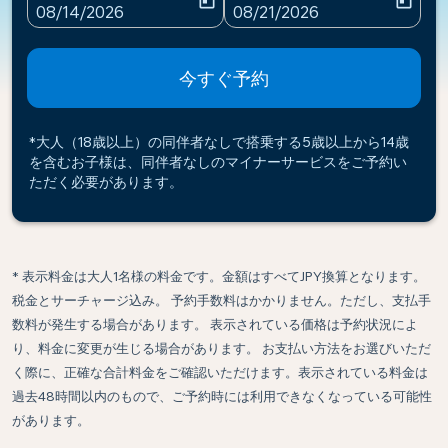
today
today
fc-booking-departure-date-aria-label
fc-booking-return-date-ari
08/14/2026
08/21/2026
今すぐ予約
*大人（18歳以上）の同伴者なしで搭乗する5歳以上から14歳
を含むお子様は、同伴者なしのマイナーサービスをご予約い
ただく必要があります。
* 表示料金は大人1名様の料金です。金額はすべてJPY換算となります。
税金とサーチャージ込み。 予約手数料はかかりません。ただし、支払手
数料が発生する場合があります。 表示されている価格は予約状況によ
り、料金に変更が生じる場合があります。 お支払い方法をお選びいただ
く際に、正確な合計料金をご確認いただけます。表示されている料金は
過去48時間以内のもので、ご予約時には利用できなくなっている可能性
があります。