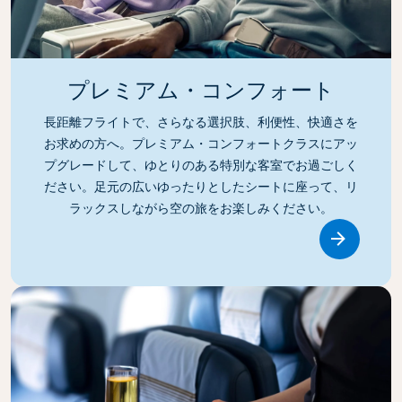
プレミアム・コンフォート
長距離フライトで、さらなる選択肢、利便性、快適さを
お求めの方へ。プレミアム・コンフォートクラスにアッ
プグレードして、ゆとりのある特別な客室でお過ごしく
ださい。足元の広いゆったりとしたシートに座って、リ
ラックスしながら空の旅をお楽しみください。
Link