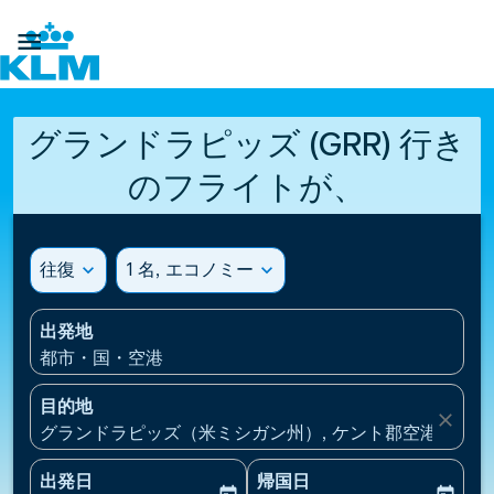

グランドラピッズ (GRR) 行き
のフライトが、
往復
expand_more
1 名, エコノミー
expand_more
出発地
都市・国・空港
目的地
close
グランドラピッズ（米ミシガン州）, ケント郡空港(GRR)
出発日
帰国日