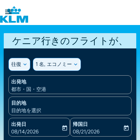

ケニア行きのフライトが、
往復
expand_more
1 名, エコノミー
expand_more
出発地
都市・国・空港
目的地
目的地を選択
出発日
帰国日
today
today
fc-booking-departure-date-aria-label
fc-booking-return-date-ari
08/14/2026
08/21/2026