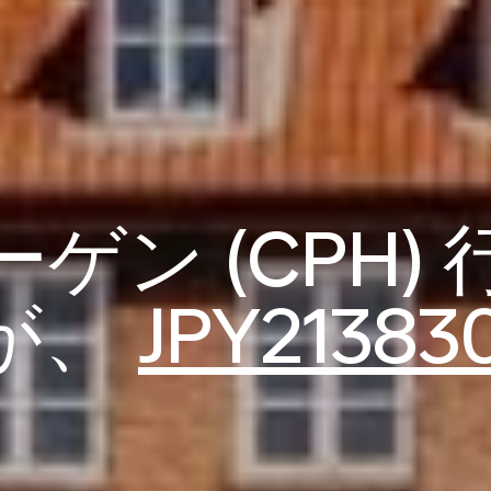
ゲン (CPH)
が、
JPY21383