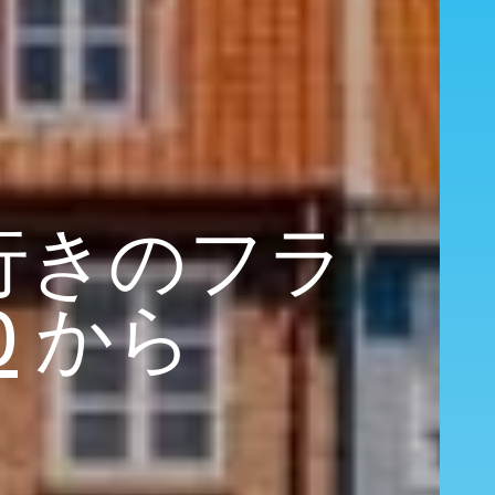
 行きのフラ
0
から