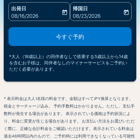
出発日
帰国日
today
today
fc-booking-departure-date-aria-label
fc-booking-return-date-ari
08/16/2026
08/23/2026
今すぐ予約
*大人（18歳以上）の同伴者なしで搭乗する5歳以上から14歳
を含むお子様は、同伴者なしのマイナーサービスをご予約い
ただく必要があります。
* 表示料金は大人1名様の料金です。金額はすべてJPY換算となります。
税金とサーチャージ込み。 予約手数料はかかりません。ただし、支払手
数料が発生する場合があります。 表示されている価格は予約状況によ
り、料金に変更が生じる場合があります。 お支払い方法をお選びいただ
く際に、正確な合計料金をご確認いただけます。表示されている料金は
過去48時間以内のもので、ご予約時には利用できなくなっている可能性