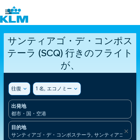

サンティアゴ・デ・コンポス
テーラ (SCQ) 行きのフライト
が、
往復
expand_more
1 名, エコノミー
expand_more
出発地
都市・国・空港
目的地
close
サンティアゴ・デ・コンポステーラ, サンティアゴ・デ・コ