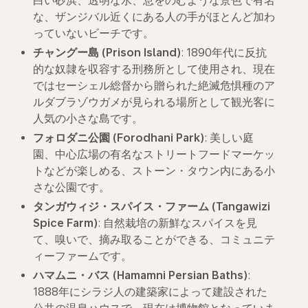
白い砂浜、透明な水、息をのむような景色で有名
な、ザンジバル近くにある人の手がほとんど加わ
っていないビーチです。
チャングー島
(Prison Island)
: 1890年代に反抗
的な奴隷を収容する刑務所として使用され、現在
ではセーシェル総督から贈られた絶滅危惧種のア
ルダブラゾウガメが見られる場所として観光客に
人気の小さな島です。
フォロダニ公園
(Forodhani Park)
: 美しい庭
園、中心広場の有名なストリートフードマーケッ
トなどが楽しめる、ストーン・タウン内にある小
さな公園です。
タンガウィジ・スパイス・ファーム
(Tangawizi
Spice Farm)
: 自然栽培の新鮮なスパイスを見
て、嗅いで、摘み取ることができる、コミュニテ
ィーファームです。
ハマムニ・バス
(Hamamni Persian Baths)
:
1888年にシラジ人の建築家によって建設された