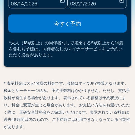
today
today
fc-booking-departure-date-aria-label
fc-booking-return-date-ari
08/14/2026
08/21/2026
今すぐ予約
*大人（18歳以上）の同伴者なしで搭乗する5歳以上から14歳
を含むお子様は、同伴者なしのマイナーサービスをご予約い
ただく必要があります。
* 表示料金は大人1名様の料金です。金額はすべてJPY換算となります。
税金とサーチャージ込み。 予約手数料はかかりません。ただし、支払手
数料が発生する場合があります。 表示されている価格は予約状況によ
り、料金に変更が生じる場合があります。 お支払い方法をお選びいただ
く際に、正確な合計料金をご確認いただけます。表示されている料金は
過去48時間以内のもので、ご予約時には利用できなくなっている可能性
があります。