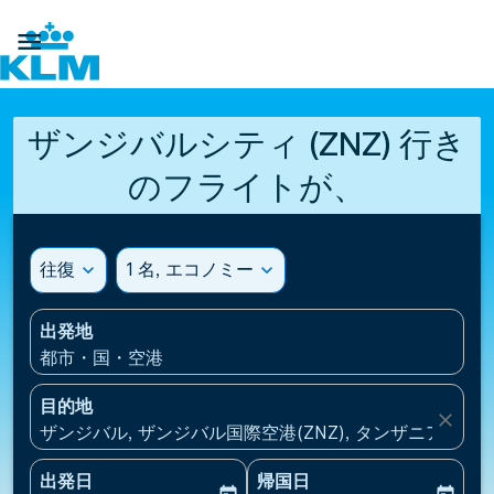

ザンジバルシティ (ZNZ) 行き
のフライトが、
往復
expand_more
1 名, エコノミー
expand_more
出発地
都市・国・空港
目的地
close
ザンジバル, ザンジバル国際空港(ZNZ), タンザニア
出発日
帰国日