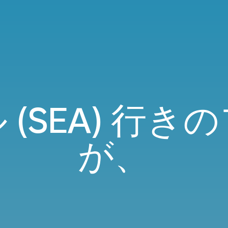
 (SEA) 行き
が、