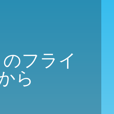
行きのフライ
から