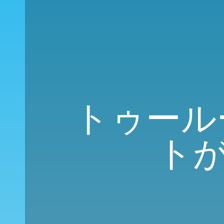
トゥールー
ト