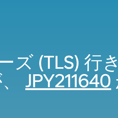
ズ (TLS) 
が、
JPY211640