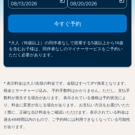
today
today
fc-booking-departure-date-aria-label
fc-booking-return-date-ari
08/13/2026
08/20/2026
今すぐ予約
*大人（18歳以上）の同伴者なしで搭乗する5歳以上から14歳
を含むお子様は、同伴者なしのマイナーサービスをご予約い
ただく必要があります。
* 表示料金は大人1名様の料金です。金額はすべてJPY換算となります。
税金とサーチャージ込み。 予約手数料はかかりません。ただし、支払手
数料が発生する場合があります。 表示されている価格は予約状況によ
り、料金に変更が生じる場合があります。 お支払い方法をお選びいただ
く際に、正確な合計料金をご確認いただけます。表示されている料金は
過去48時間以内のもので、ご予約時には利用できなくなっている可能性
があります。