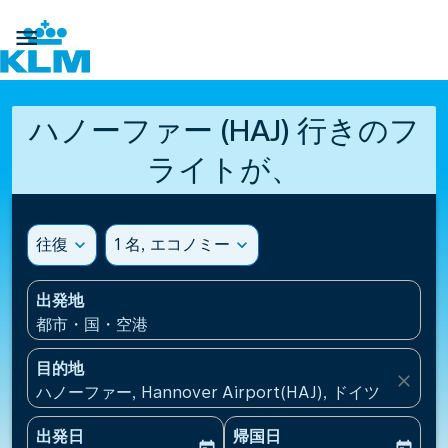

ハノーファー (HAJ) 行きのフ
ライトが、
往復
expand_more
1 名, エコノミー
expand_more
出発地
都市・国・空港
目的地
close
ハノーファー, Hannover Airport(HAJ), ドイツ
出発日
帰国日