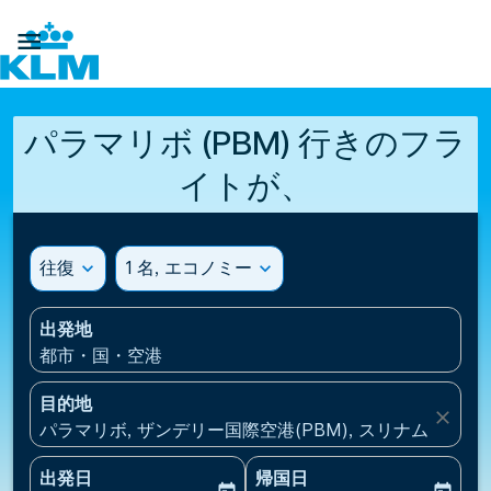

パラマリボ (PBM) 行きのフラ
イトが、
往復
expand_more
1 名, エコノミー
expand_more
出発地
都市・国・空港
目的地
close
パラマリボ, ザンデリー国際空港(PBM), スリナム
出発日
帰国日