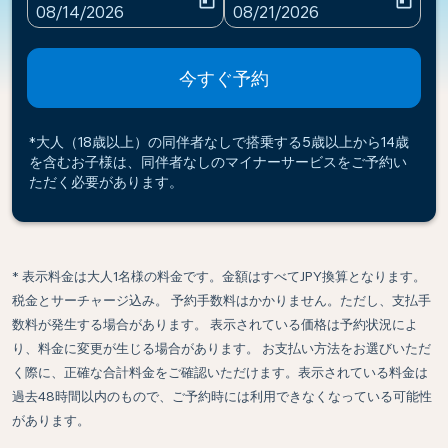
today
today
fc-booking-departure-date-aria-label
fc-booking-return-date-ari
08/14/2026
08/21/2026
今すぐ予約
*大人（18歳以上）の同伴者なしで搭乗する5歳以上から14歳
を含むお子様は、同伴者なしのマイナーサービスをご予約い
ただく必要があります。
* 表示料金は大人1名様の料金です。金額はすべてJPY換算となります。
税金とサーチャージ込み。 予約手数料はかかりません。ただし、支払手
数料が発生する場合があります。 表示されている価格は予約状況によ
り、料金に変更が生じる場合があります。 お支払い方法をお選びいただ
く際に、正確な合計料金をご確認いただけます。表示されている料金は
過去48時間以内のもので、ご予約時には利用できなくなっている可能性
があります。