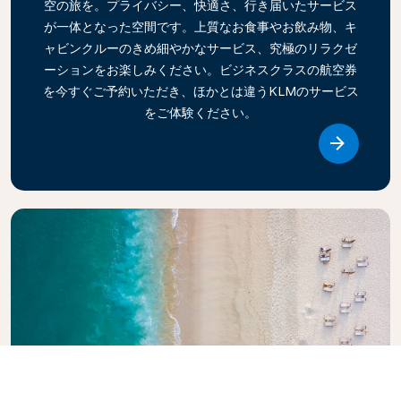
空の旅を。プライバシー、快適さ、行き届いたサービス
が一体となった空間です。上質なお食事やお飲み物、キ
ャビンクルーのきめ細やかなサービス、究極のリラクゼ
ーションをお楽しみください。ビジネスクラスの航空券
を今すぐご予約いただき、ほかとは違うKLMのサービス
をご体験ください。
Link