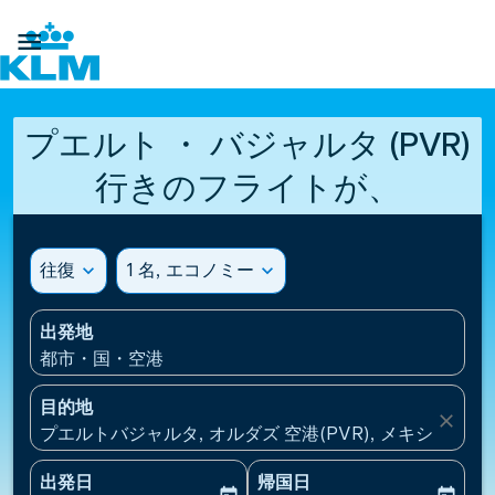

プエルト ・ バジャルタ (PVR)
行きのフライトが、
往復
expand_more
1 名, エコノミー
expand_more
出発地
都市・国・空港
目的地
close
プエルトバジャルタ, オルダズ 空港(PVR), メキシコ
出発日
帰国日