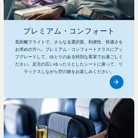
プレミアム・コンフォート
長距離フライトで、さらなる選択肢、利便性、快適さを
お求めの方へ。プレミアム・コンフォートクラスにアッ
プグレードして、ゆとりのある特別な客室でお過ごしく
ださい。足元の広いゆったりとしたシートに座って、リ
ラックスしながら空の旅をお楽しみください。
Link