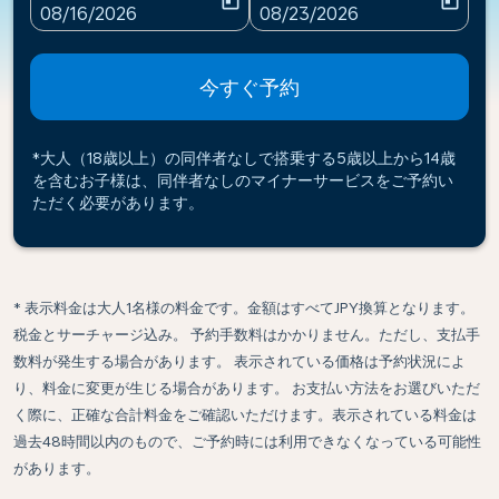
today
today
fc-booking-departure-date-aria-label
fc-booking-return-date-ari
08/16/2026
08/23/2026
今すぐ予約
*大人（18歳以上）の同伴者なしで搭乗する5歳以上から14歳
を含むお子様は、同伴者なしのマイナーサービスをご予約い
ただく必要があります。
* 表示料金は大人1名様の料金です。金額はすべてJPY換算となります。
税金とサーチャージ込み。 予約手数料はかかりません。ただし、支払手
数料が発生する場合があります。 表示されている価格は予約状況によ
り、料金に変更が生じる場合があります。 お支払い方法をお選びいただ
く際に、正確な合計料金をご確認いただけます。表示されている料金は
過去48時間以内のもので、ご予約時には利用できなくなっている可能性
があります。