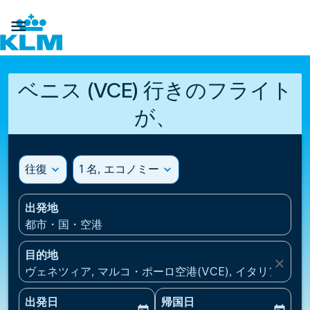

ベニス (VCE) 行きのフライト
が、
往復
expand_more
1 名, エコノミー
expand_more
出発地
都市・国・空港
目的地
close
ヴェネツィア, マルコ・ポーロ空港(VCE), イタリア
出発日
帰国日