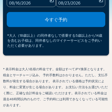
today
today
fc-booking-departure-date-aria-label
fc-booking-return-date-ari
08/16/2026
08/23/2026
今すぐ予約
*大人（18歳以上）の同伴者なしで搭乗する5歳以上から14歳
を含むお子様は、同伴者なしのマイナーサービスをご予約い
ただく必要があります。
* 表示料金は大人1名様の料金です。金額はすべてJPY換算となります。
税金とサーチャージ込み。 予約手数料はかかりません。ただし、支払手
数料が発生する場合があります。 表示されている価格は予約状況によ
り、料金に変更が生じる場合があります。 お支払い方法をお選びいただ
く際に、正確な合計料金をご確認いただけます。表示されている料金は
過去48時間以内のもので、ご予約時には利用できなくなっている可能性
があります。