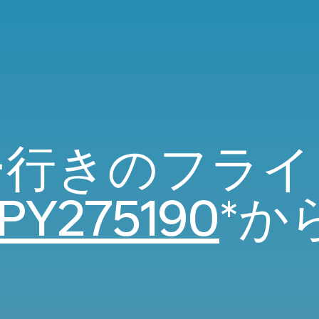
ー行きのフライ
JPY275190
*か