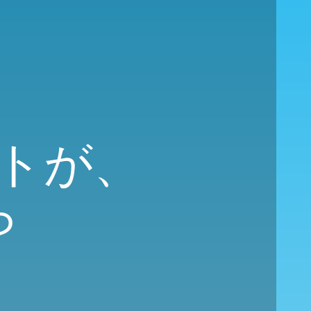
トが、
ら