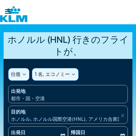

ホノルル (HNL) 行きのフライ
トが、
往復
expand_more
1 名, エコノミー
expand_more
出発地
都市・国・空港
目的地
close
ホノルル, ホノルル国際空港(HNL), アメリカ合衆国
出発日
帰国日