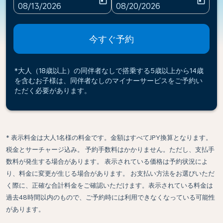
today
today
fc-booking-departure-date-aria-label
fc-booking-return-date-ari
08/13/2026
08/20/2026
今すぐ予約
*大人（18歳以上）の同伴者なしで搭乗する5歳以上から14歳
を含むお子様は、同伴者なしのマイナーサービスをご予約い
ただく必要があります。
* 表示料金は大人1名様の料金です。金額はすべてJPY換算となります。
税金とサーチャージ込み。 予約手数料はかかりません。ただし、支払手
数料が発生する場合があります。 表示されている価格は予約状況によ
り、料金に変更が生じる場合があります。 お支払い方法をお選びいただ
く際に、正確な合計料金をご確認いただけます。表示されている料金は
過去48時間以内のもので、ご予約時には利用できなくなっている可能性
があります。