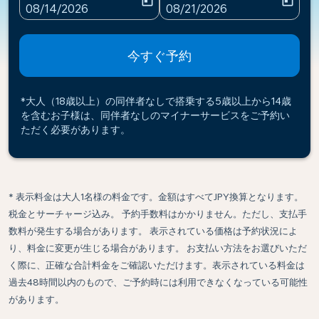
today
today
fc-booking-departure-date-aria-label
fc-booking-return-date-ari
08/14/2026
08/21/2026
今すぐ予約
*大人（18歳以上）の同伴者なしで搭乗する5歳以上から14歳
を含むお子様は、同伴者なしのマイナーサービスをご予約い
ただく必要があります。
* 表示料金は大人1名様の料金です。金額はすべてJPY換算となります。
税金とサーチャージ込み。 予約手数料はかかりません。ただし、支払手
数料が発生する場合があります。 表示されている価格は予約状況によ
り、料金に変更が生じる場合があります。 お支払い方法をお選びいただ
く際に、正確な合計料金をご確認いただけます。表示されている料金は
過去48時間以内のもので、ご予約時には利用できなくなっている可能性
があります。