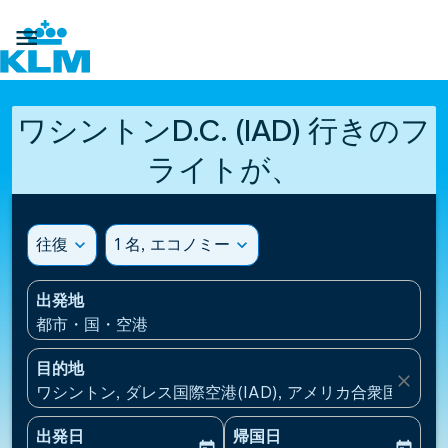

ワシントンD.C. (IAD) 行きのフ
ライトが、
往復
expand_more
1 名, エコノミー
expand_more
出発地
都市・国・空港
目的地
close
ワシントン, ダレス国際空港(IAD), アメリカ合衆国
出発日
帰国日