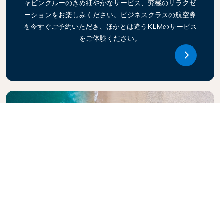
ャビンクルーのきめ細やかなサービス、究極のリラクゼ
ーションをお楽しみください。ビジネスクラスの航空券
を今すぐご予約いただき、ほかとは違うKLMのサービス
をご体験ください。
Link