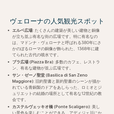
ヴェローナの人気観光スポット
エルベ広場
: たくさんの建築が美しい建物と銅像
が立ち並ぶ有名な街の広場です。特に有名なの
は、マドンナ・ヴェローナと呼ばれる380年にさ
かのぼるローマの銅像が飾られた、1368年に建
てられた古代の噴水です。
ブラ広場
(Piazza Bra)
: 多数のカフェ、レストラ
ン、有名な建物が並ぶ広場です。
サン・ゼーノ聖堂
(Basilica di San Zeno
Maggiore)
: 旧約聖書と新約聖書のシーンが描か
れている青銅製のドアをあしらった、ロミオとジ
ュリエットの結婚の場所として有名な12世紀の教
会です。
カステルヴェッキオ橋
(Ponte Scaligero)
: 美し
い景色を楽しむことができる、アディジェ川にか