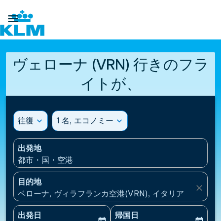

ヴェローナ (VRN) 行きのフラ
イトが、
往復
expand_more
1 名, エコノミー
expand_more
出発地
都市・国・空港
目的地
close
ベローナ, ヴィラフランカ空港(VRN), イタリア
出発日
帰国日