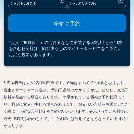
today
today
fc-booking-departure-date-aria-label
fc-booking-return-date-ari
08/15/2026
08/22/2026
今すぐ予約
*大人（18歳以上）の同伴者なしで搭乗する5歳以上から14歳
を含むお子様は、同伴者なしのマイナーサービスをご予約い
ただく必要があります。
* 表示料金は大人1名様の料金です。金額はすべてJPY換算となります。
税金とサーチャージ込み。 予約手数料はかかりません。ただし、支払手
数料が発生する場合があります。 表示されている価格は予約状況によ
り、料金に変更が生じる場合があります。 お支払い方法をお選びいただ
く際に、正確な合計料金をご確認いただけます。表示されている料金は
過去48時間以内のもので、ご予約時には利用できなくなっている可能性
があります。