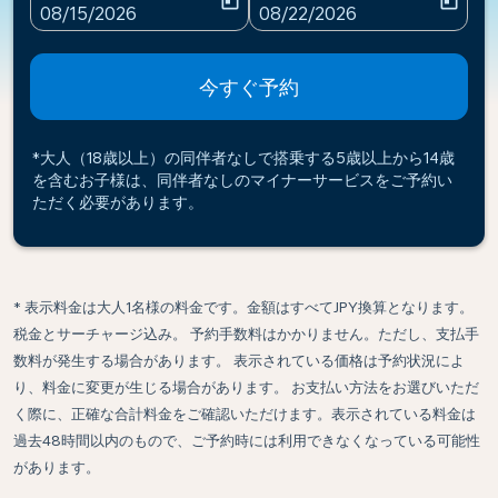
today
today
fc-booking-departure-date-aria-label
fc-booking-return-date-ari
08/15/2026
08/22/2026
今すぐ予約
*大人（18歳以上）の同伴者なしで搭乗する5歳以上から14歳
を含むお子様は、同伴者なしのマイナーサービスをご予約い
ただく必要があります。
* 表示料金は大人1名様の料金です。金額はすべてJPY換算となります。
税金とサーチャージ込み。 予約手数料はかかりません。ただし、支払手
数料が発生する場合があります。 表示されている価格は予約状況によ
り、料金に変更が生じる場合があります。 お支払い方法をお選びいただ
く際に、正確な合計料金をご確認いただけます。表示されている料金は
過去48時間以内のもので、ご予約時には利用できなくなっている可能性
があります。