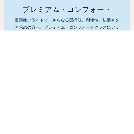
プレミアム・コンフォート
長距離フライトで、さらなる選択肢、利便性、快適さを
お求めの方へ。プレミアム・コンフォートクラスにアッ
プグレードして、ゆとりのある特別な客室でお過ごしく
ださい。足元の広いゆったりとしたシートに座って、リ
ラックスしながら空の旅をお楽しみください。
Link