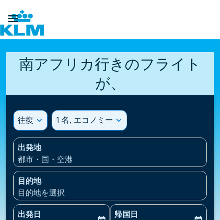

南アフリカ行きのフライト
が、
往復
expand_more
1 名, エコノミー
expand_more
出発地
都市・国・空港
目的地
目的地を選択
出発日
帰国日