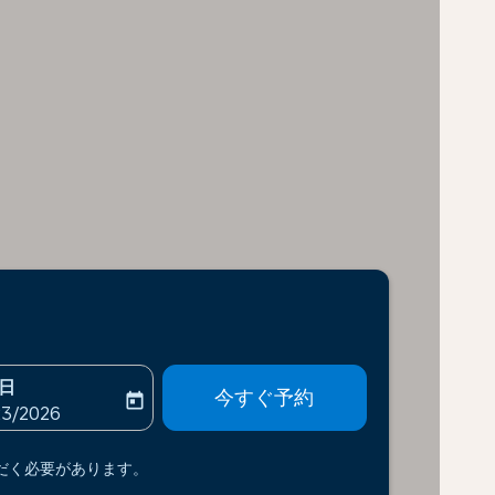
日
今すぐ予約
today
-aria-label
ooking-return-date-aria-label
23/2026
だく必要があります。