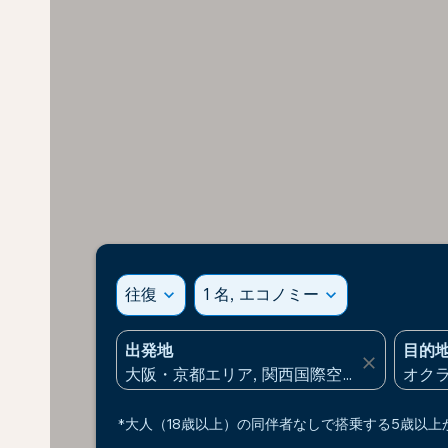
往復
expand_more
1 名, エコノミー
expand_more
出発地
目的
close
*大人（18歳以上）の同伴者なしで搭乗する5歳以