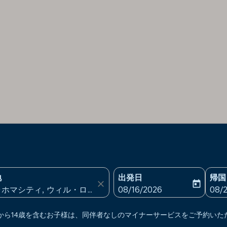
地
出発日
帰国
close
today
fc-booking-departure-date
fc-b
08/16/2026
08/
上から14歳を含むお子様は、同伴者なしのマイナーサービスをご予約いた