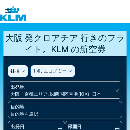

大阪 発クロアチア 行きのフラ
イト。KLM の航空券
往復
expand_more
1 名, エコノミー
expand_more
出発地
close
大阪・京都エリア, 関西国際空港(KIX), 日本
目的地
目的地を選択
出発日
帰国日