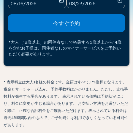
today
today
fc-booking-departure-date-aria-label
fc-booking-return-date-ari
08/16/2026
08/23/2026
今すぐ予約
*大人（18歳以上）の同伴者なしで搭乗する5歳以上から14歳
を含むお子様は、同伴者なしのマイナーサービスをご予約い
ただく必要があります。
* 表示料金は大人1名様の料金です。金額はすべてJPY換算となります。
税金とサーチャージ込み。 予約手数料はかかりません。ただし、支払手
数料が発生する場合があります。 表示されている価格は予約状況によ
り、料金に変更が生じる場合があります。 お支払い方法をお選びいただ
く際に、正確な合計料金をご確認いただけます。表示されている料金は
過去48時間以内のもので、ご予約時には利用できなくなっている可能性
があります。