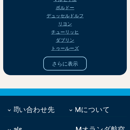
ボルドー
デュッセルドルフ
リヨン
チューリッヒ
ダブリン
トゥールーズ
さらに表示
お問い合わせ先
KLMについて
keyboard_arrow_down
keyboard_arrow_down
Deals
KLMオランダ航空
keyboard_arrow_down