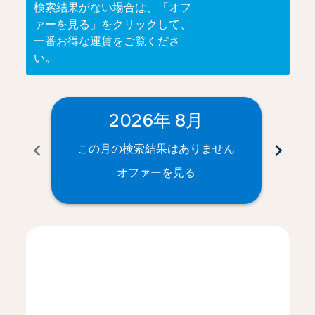
検索結果がない場合は、「オフ
ァーを見る」をクリックして、
一番お得な運賃をご覧くださ
い。
2026年 8月
chevron_left
chevron_right
この月の検索結果はありません
こ
オファーを見る
Displaying fares for 8月-2026
KIX–GUA: cmp-view-offers-disclaimer. オファーを見る
KIX–GUA: cmp-view-offers-disclaimer. オファ
KIX–GUA: cmp-view-offers-disclaimer.
KIX–GUA: cmp-view-offers-disclaim
KIX–GUA: cmp-view-offers-disc
KIX–GUA: cmp-view-offers-d
KIX–GUA: cmp-view-offe
KIX–GUA: cmp-view-o
KIX–GUA: cmp-vi
KIX–GUA: cmp
KIX–GUA:
KIX–
K