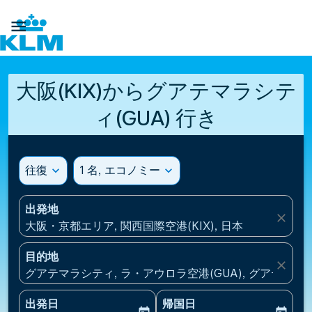

大阪(KIX)からグアテマラシテ
ィ(GUA) 行き
往復
expand_more
1 名, エコノミー
expand_more
出発地
close
大阪・京都エリア, 関西国際空港(KIX), 日本
目的地
close
グアテマラシティ, ラ・アウロラ空港(GUA), グアテマラ
出発日
帰国日