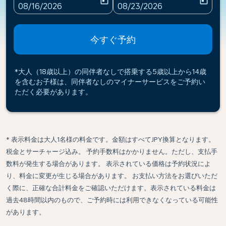
today
today
fc-booking-departure-date-aria-label
fc-booking-return-date-ari
08/16/2026
08/23/2026
今すぐ予約
*大人（18歳以上）の同伴者なしで搭乗する5歳以上から14歳
を含むお子様は、同伴者なしのマイナーサービスをご予約い
ただく必要があります。
* 表示料金は大人1名様の料金です。金額はすべてJPY換算となります。
税金とサーチャージ込み。 予約手数料はかかりません。ただし、支払手
数料が発生する場合があります。 表示されている価格は予約状況によ
り、料金に変更が生じる場合があります。 お支払い方法をお選びいただ
く際に、正確な合計料金をご確認いただけます。表示されている料金は
過去48時間以内のもので、ご予約時には利用できなくなっている可能性
があります。