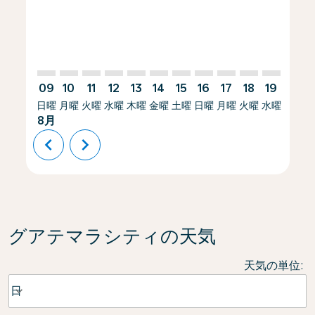
09
10
11
12
13
14
15
16
17
18
19
20
日曜
月曜
火曜
水曜
木曜
金曜
土曜
日曜
月曜
火曜
水曜
木曜
8月
chevron_left
chevron_right
グアテマラシティの天気
天気の単位
:
Weather unit option 日 Selected
日
keyboard_arrow_down