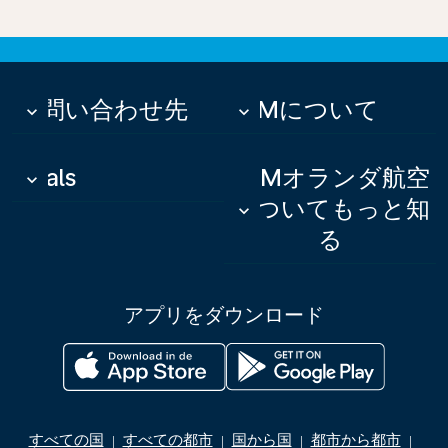
お問い合わせ先
KLMについて
keyboard_arrow_down
keyboard_arrow_down
Deals
KLMオランダ航空
keyboard_arrow_down
についてもっと知
keyboard_arrow_down
る
アプリをダウンロード
すべての国
すべての都市
国から国
都市から都市
|
|
|
|