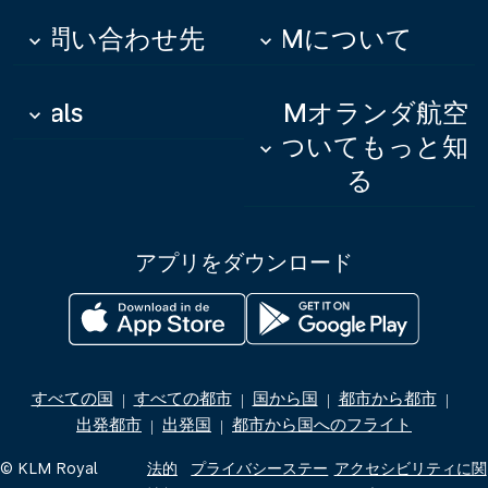
お問い合わせ先
KLMについて
keyboard_arrow_down
keyboard_arrow_down
Deals
KLMオランダ航空
keyboard_arrow_down
についてもっと知
keyboard_arrow_down
る
アプリをダウンロード
すべての国
すべての都市
国から国
都市から都市
|
|
|
|
出発都市
出発国
都市から国へのフライト
|
|
© KLM Royal
法的
プライバシーステー
アクセシビリティに関