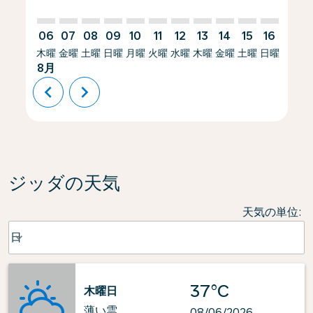
06
07
08
09
10
11
12
13
14
15
16
17
木曜
金曜
土曜
日曜
月曜
火曜
水曜
木曜
金曜
土曜
日曜
月曜
8月
chevron_left
chevron_right
ジッダの天気
天気の単位
:
Weather unit option 日 Selected
日
keyboard_arrow_down
37°C
木曜日
薄い雲
08/06/2026