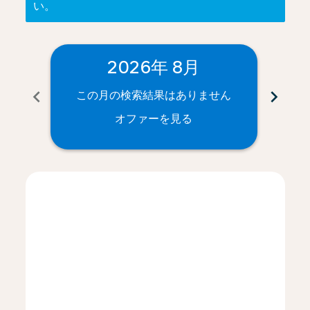
い。
2026年 8月
chevron_left
chevron_right
この月の検索結果はありません
こ
オファーを見る
Displaying fares for 8月-2026
KIX–JED: cmp-view-offers-disclaimer. オファーを見る
KIX–JED: cmp-view-offers-disclaimer. オファー
KIX–JED: cmp-view-offers-disclaimer. 
KIX–JED: cmp-view-offers-disclaime
KIX–JED: cmp-view-offers-discl
KIX–JED: cmp-view-offers-d
KIX–JED: cmp-view-offer
KIX–JED: cmp-view-o
KIX–JED: cmp-vi
KIX–JED: cmp
KIX–JED:
KIX–J
K