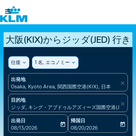

大阪(KIX)からジッダ(JED) 行き
往復
expand_more
1 名, エコノミー
expand_more
出発地
close
Osaka, Kyoto Area, 関西国際空港(KIX), 日本
目的地
close
ジッダ, キング・アブドゥルアズィーズ国際空港(JED), 
出発日
帰国日
today
today
fc-booking-departure-date-aria-label
fc-booking-return-date-ari
08/13/2026
08/20/2026