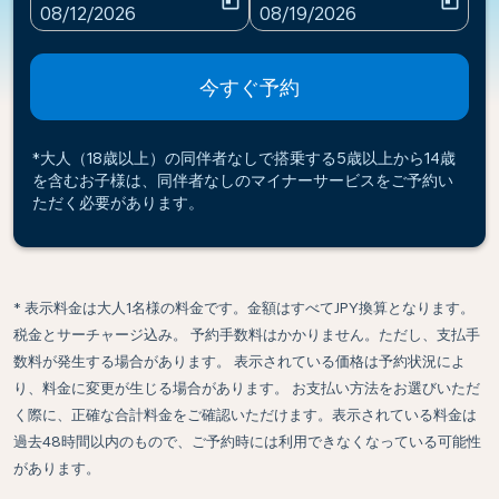
today
today
fc-booking-departure-date-aria-label
fc-booking-return-date-ari
08/12/2026
08/19/2026
今すぐ予約
*大人（18歳以上）の同伴者なしで搭乗する5歳以上から14歳
を含むお子様は、同伴者なしのマイナーサービスをご予約い
ただく必要があります。
* 表示料金は大人1名様の料金です。金額はすべてJPY換算となります。
税金とサーチャージ込み。 予約手数料はかかりません。ただし、支払手
数料が発生する場合があります。 表示されている価格は予約状況によ
り、料金に変更が生じる場合があります。 お支払い方法をお選びいただ
く際に、正確な合計料金をご確認いただけます。表示されている料金は
過去48時間以内のもので、ご予約時には利用できなくなっている可能性
があります。