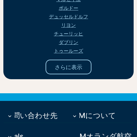
ボルドー
デュッセルドルフ
リヨン
チューリッヒ
ダブリン
トゥールーズ
さらに表示
お問い合わせ先
KLMについて
keyboard_arrow_down
keyboard_arrow_down
Deals
KLMオランダ航空
keyboard_arrow_down