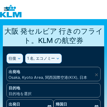

大阪 発セルビア 行きのフライ
ト。KLM の航空券
往復
expand_more
1 名, エコノミー
expand_more
出発地
close
Osaka, Kyoto Area, 関西国際空港(KIX), 日本
目的地
目的地を選択
出発日
帰国日