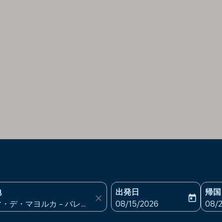
地
出発日
帰国
close
today
fc-booking-departure-date
fc-b
08/15/2026
08/