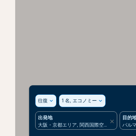
往復
expand_more
1 名, エコノミー
expand_more
出発地
目的
close