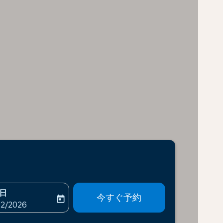
日
今すぐ予約
today
-aria-label
ooking-return-date-aria-label
22/2026