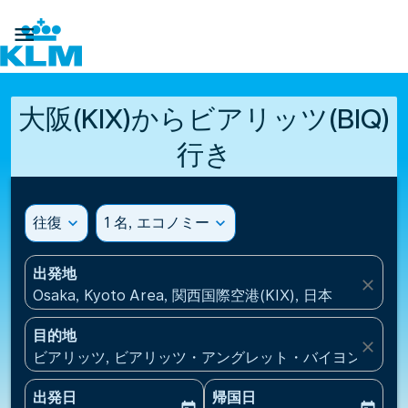

大阪(KIX)からビアリッツ(BIQ)
行き
往復
expand_more
1 名, エコノミー
expand_more
出発地
close
Osaka, Kyoto Area, 関西国際空港(KIX), 日本
目的地
close
ビアリッツ, ビアリッツ・アングレット・バイヨンヌ空港(B
出発日
帰国日