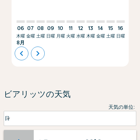
06
07
08
09
10
11
12
13
14
15
16
17
木曜
金曜
土曜
日曜
月曜
火曜
水曜
木曜
金曜
土曜
日曜
月曜
8月
chevron_left
chevron_right
ビアリッツの天気
天気の単位
:
Weather unit option 日 Selected
日
keyboard_arrow_down