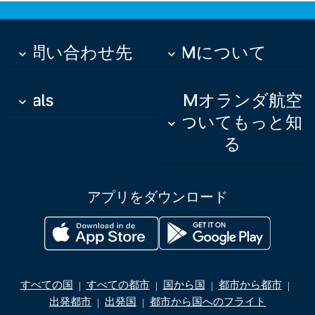
お問い合わせ先
KLMについて
keyboard_arrow_down
keyboard_arrow_down
Deals
KLMオランダ航空
keyboard_arrow_down
についてもっと知
keyboard_arrow_down
る
アプリをダウンロード
すべての国
すべての都市
国から国
都市から都市
|
|
|
|
出発都市
出発国
都市から国へのフライト
|
|