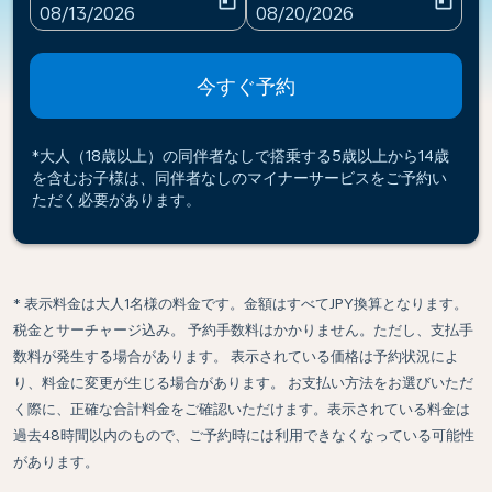
today
today
fc-booking-departure-date-aria-label
fc-booking-return-date-ari
08/13/2026
08/20/2026
今すぐ予約
*大人（18歳以上）の同伴者なしで搭乗する5歳以上から14歳
を含むお子様は、同伴者なしのマイナーサービスをご予約い
ただく必要があります。
* 表示料金は大人1名様の料金です。金額はすべてJPY換算となります。
税金とサーチャージ込み。 予約手数料はかかりません。ただし、支払手
数料が発生する場合があります。 表示されている価格は予約状況によ
り、料金に変更が生じる場合があります。 お支払い方法をお選びいただ
く際に、正確な合計料金をご確認いただけます。表示されている料金は
過去48時間以内のもので、ご予約時には利用できなくなっている可能性
があります。