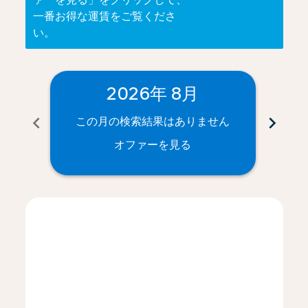
一番お得な運賃をご覧くださ
い。
2026年 8月
chevron_left
chevron_right
この月の検索結果はありません
こ
オファーを見る
Displaying fares for 8月-2026
KIX–BIQ: cmp-view-offers-disclaimer. オファーを見る
KIX–BIQ: cmp-view-offers-disclaimer. オファー
KIX–BIQ: cmp-view-offers-disclaimer. 
KIX–BIQ: cmp-view-offers-disclaim
KIX–BIQ: cmp-view-offers-discl
KIX–BIQ: cmp-view-offers-d
KIX–BIQ: cmp-view-offer
KIX–BIQ: cmp-view-o
KIX–BIQ: cmp-vi
KIX–BIQ: cmp
KIX–BIQ:
KIX–B
K