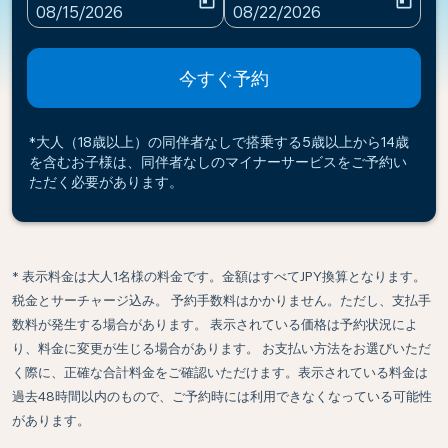
today
today
fc-booking-departure-date-aria-label
fc-booking-return-date-ari
08/15/2026
08/22/2026
今すぐ予約
*大人（18歳以上）の同伴者なしで搭乗する5歳以上から14歳
を含むお子様は、同伴者なしのマイナーサービスをご予約い
ただく必要があります。
* 表示料金は大人1名様の料金です。金額はすべてJPY換算となります。
税金とサーチャージ込み。 予約手数料はかかりません。ただし、支払手
数料が発生する場合があります。 表示されている価格は予約状況によ
り、料金に変更が生じる場合があります。 お支払い方法をお選びいただ
く際に、正確な合計料金をご確認いただけます。表示されている料金は
過去48時間以内のもので、ご予約時には利用できなくなっている可能性
があります。