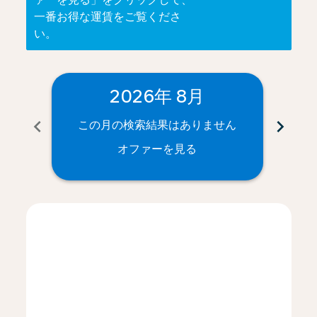
一番お得な運賃をご覧くださ
い。
2026年 8月
chevron_left
chevron_right
この月の検索結果はありません
こ
オファーを見る
Displaying fares for 8月-2026
KIX–MTY: cmp-view-offers-disclaimer. オファーを見る
KIX–MTY: cmp-view-offers-disclaimer. オファ
KIX–MTY: cmp-view-offers-disclaimer. 
KIX–MTY: cmp-view-offers-disclaim
KIX–MTY: cmp-view-offers-disc
KIX–MTY: cmp-view-offers-d
KIX–MTY: cmp-view-offe
KIX–MTY: cmp-view-o
KIX–MTY: cmp-vi
KIX–MTY: cmp
KIX–MTY:
KIX–
K