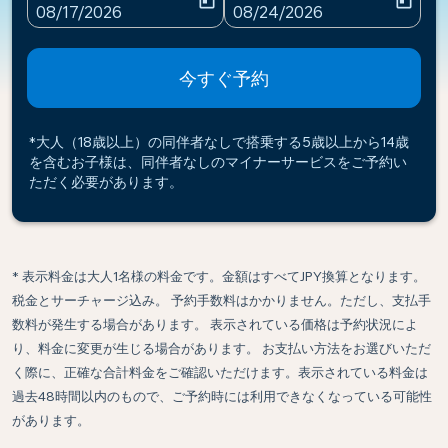
today
today
fc-booking-departure-date-aria-label
fc-booking-return-date-ari
08/17/2026
08/24/2026
今すぐ予約
*大人（18歳以上）の同伴者なしで搭乗する5歳以上から14歳
を含むお子様は、同伴者なしのマイナーサービスをご予約い
ただく必要があります。
* 表示料金は大人1名様の料金です。金額はすべてJPY換算となります。
税金とサーチャージ込み。 予約手数料はかかりません。ただし、支払手
数料が発生する場合があります。 表示されている価格は予約状況によ
り、料金に変更が生じる場合があります。 お支払い方法をお選びいただ
く際に、正確な合計料金をご確認いただけます。表示されている料金は
過去48時間以内のもので、ご予約時には利用できなくなっている可能性
があります。