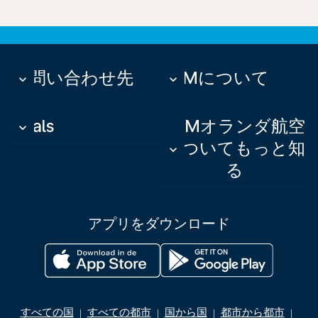
お問い合わせ先
KLMについて
keyboard_arrow_down
keyboard_arrow_down
Deals
KLMオランダ航空
keyboard_arrow_down
についてもっと知
keyboard_arrow_down
る
アプリをダウンロード
すべての国
すべての都市
国から国
都市から都市
|
|
|
|