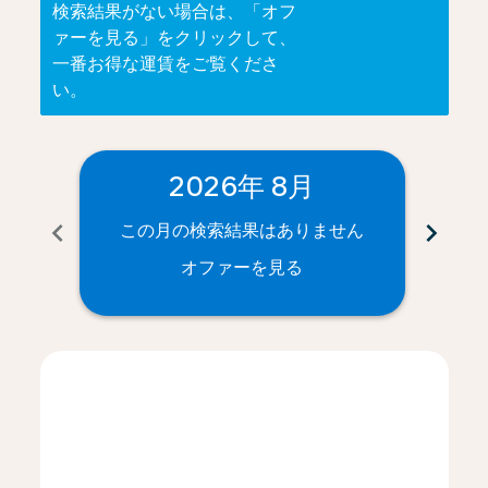
検索結果がない場合は、「オフ
ァーを見る」をクリックして、
一番お得な運賃をご覧くださ
い。
2026年 8月
chevron_left
chevron_right
この月の検索結果はありません
こ
オファーを見る
Displaying fares for 8月-2026
KIX–YUL: cmp-view-offers-disclaimer. オファーを見る
KIX–YUL: cmp-view-offers-disclaimer. オファー
KIX–YUL: cmp-view-offers-disclaimer. 
KIX–YUL: cmp-view-offers-disclaim
KIX–YUL: cmp-view-offers-discl
KIX–YUL: cmp-view-offers-d
KIX–YUL: cmp-view-offer
KIX–YUL: cmp-view-o
KIX–YUL: cmp-vi
KIX–YUL: cmp
KIX–YUL:
KIX–Y
K