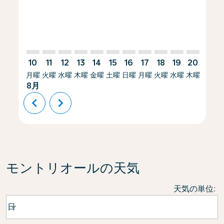
10
11
12
13
14
15
16
17
18
19
20
21
月曜
火曜
水曜
木曜
金曜
土曜
日曜
月曜
火曜
水曜
木曜
金曜
8月
chevron_left
chevron_right
モントリオールの天気
天気の単位
:
Weather unit option 日 Selected
日
keyboard_arrow_down