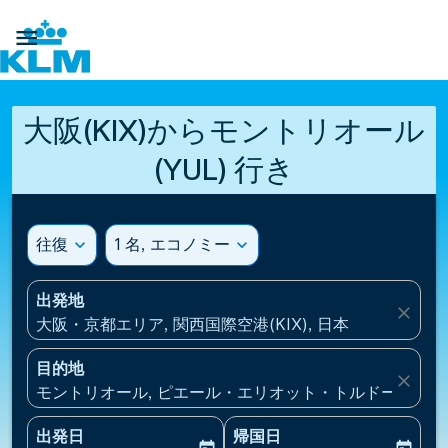

大阪(KIX)からモントリオール
(YUL) 行き
往復
expand_more
1 名, エコノミー
expand_more
出発地
close
大阪・京都エリア, 関西国際空港(KIX), 日本
目的地
close
モントリオール, ピエール・エリオット・トルドー国際空港(
出発日
帰国日