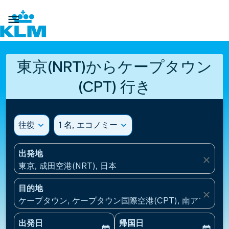

東京(NRT)からケープタウン
(CPT) 行き
往復
expand_more
1 名, エコノミー
expand_more
出発地
close
東京, 成田空港(NRT), 日本
目的地
close
ケープタウン, ケープタウン国際空港(CPT), 南アフリカ
出発日
帰国日