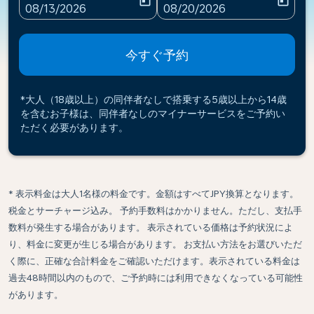
today
today
fc-booking-departure-date-aria-label
fc-booking-return-date-ari
08/13/2026
08/20/2026
今すぐ予約
*大人（18歳以上）の同伴者なしで搭乗する5歳以上から14歳
を含むお子様は、同伴者なしのマイナーサービスをご予約い
ただく必要があります。
* 表示料金は大人1名様の料金です。金額はすべてJPY換算となります。
税金とサーチャージ込み。 予約手数料はかかりません。ただし、支払手
数料が発生する場合があります。 表示されている価格は予約状況によ
り、料金に変更が生じる場合があります。 お支払い方法をお選びいただ
く際に、正確な合計料金をご確認いただけます。表示されている料金は
過去48時間以内のもので、ご予約時には利用できなくなっている可能性
があります。