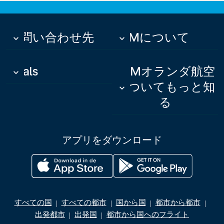
お問い合わせ先
KLMについて
keyboard_arrow_down
keyboard_arrow_down
Deals
KLMオランダ航空
keyboard_arrow_down
についてもっと知
keyboard_arrow_down
る
アプリをダウンロード
すべての国
すべての都市
国から国
都市から都市
|
|
|
|
出発都市
出発国
都市から国へのフライト
|
|