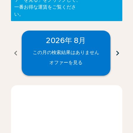
一番お得な運賃をご覧くださ
い。
2026年 8月
chevron_left
chevron_right
この月の検索結果はありません
こ
オファーを見る
Displaying fares for 8月-2026
NRT–CPT: cmp-view-offers-disclaimer. オファーを見
NRT–CPT: cmp-view-offers-disclaimer. オファ
NRT–CPT: cmp-view-offers-disclaimer.
NRT–CPT: cmp-view-offers-disclaim
NRT–CPT: cmp-view-offers-disc
NRT–CPT: cmp-view-offers-d
NRT–CPT: cmp-view-offe
NRT–CPT: cmp-view-o
NRT–CPT: cmp-vi
NRT–CPT: cmp
NRT–CPT:
NRT–
N