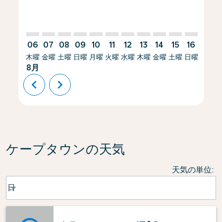
06
07
08
09
10
11
12
13
14
15
16
17
木曜
金曜
土曜
日曜
月曜
火曜
水曜
木曜
金曜
土曜
日曜
月曜
8月
chevron_left
chevron_right
ケープタウンの天気
天気の単位
:
Weather unit option 日 Selected
日
keyboard_arrow_down