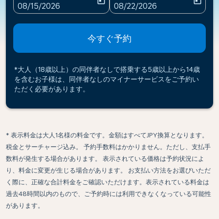
today
today
fc-booking-departure-date-aria-label
fc-booking-return-date-ari
08/15/2026
08/22/2026
今すぐ予約
*大人（18歳以上）の同伴者なしで搭乗する5歳以上から14歳
を含むお子様は、同伴者なしのマイナーサービスをご予約い
ただく必要があります。
* 表示料金は大人1名様の料金です。金額はすべてJPY換算となります。
税金とサーチャージ込み。 予約手数料はかかりません。ただし、支払手
数料が発生する場合があります。 表示されている価格は予約状況によ
り、料金に変更が生じる場合があります。 お支払い方法をお選びいただ
く際に、正確な合計料金をご確認いただけます。表示されている料金は
過去48時間以内のもので、ご予約時には利用できなくなっている可能性
があります。