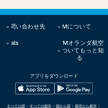
お問い合わせ先
KLMについて
keyboard_arrow_down
keyboard_arrow_down
Deals
KLMオランダ航空
keyboard_arrow_down
についてもっと知
keyboard_arrow_down
る
アプリをダウンロード
すべての国
すべての都市
国から国
都市から都市
|
|
|
|