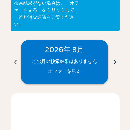
検索結果がない場合は、「オフ
ァーを見る」をクリックして、
一番お得な運賃をご覧くださ
い。
2026年 8月
chevron_left
chevron_right
この月の検索結果はありません
こ
オファーを見る
Displaying fares for 8月-2026
NRT–CPH: cmp-view-offers-disclaimer. オファーを見
NRT–CPH: cmp-view-offers-disclaimer. オファ
NRT–CPH: cmp-view-offers-disclaimer.
NRT–CPH: cmp-view-offers-disclaim
NRT–CPH: cmp-view-offers-disc
NRT–CPH: cmp-view-offers-d
NRT–CPH: cmp-view-offe
NRT–CPH: cmp-view-
NRT–CPH: cmp-vi
NRT–CPH: cm
NRT–CPH:
NRT–
N