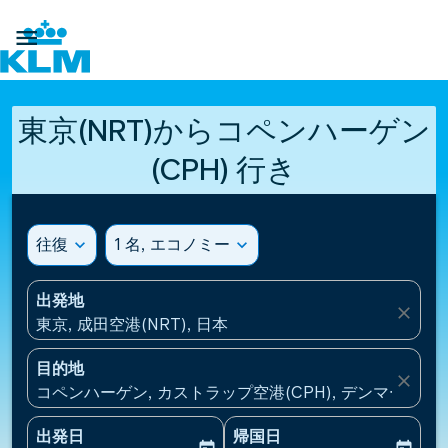

東京(NRT)からコペンハーゲン
(CPH) 行き
往復
expand_more
1 名, エコノミー
expand_more
出発地
close
東京, 成田空港(NRT), 日本
目的地
close
コペンハーゲン, カストラップ空港(CPH), デンマーク
出発日
帰国日