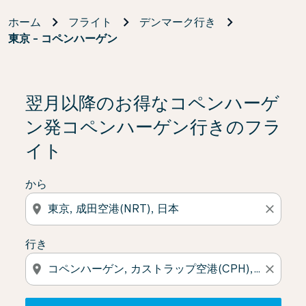
ホーム
フライト
デンマーク行き
東京 - コペンハーゲン
検索結果がない場合は、「オファーを見る」をクリック
翌月以降のお得なコペンハーゲ
ン発コペンハーゲン行きのフラ
イト
から
location_on
close
行き
location_on
close