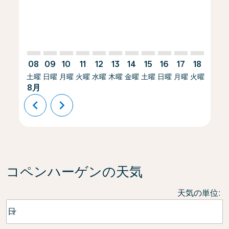
08
09
10
11
12
13
14
15
16
17
18
19
土曜
日曜
月曜
火曜
水曜
木曜
金曜
土曜
日曜
月曜
火曜
水曜
8月
chevron_left
chevron_right
コペンハーゲンの天気
天気の単位
:
Weather unit option 日 Selected
日
keyboard_arrow_down