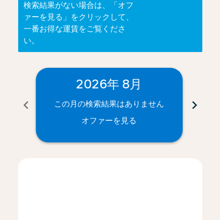
検索結果がない場合は、「オフ
ァーを見る」をクリックして、
一番お得な運賃をご覧くださ
い。
2026年 8月
chevron_left
chevron_right
この月の検索結果はありません
こ
オファーを見る
Displaying fares for 8月-2026
NRT–CME: cmp-view-offers-disclaimer. オファーを見
NRT–CME: cmp-view-offers-disclaimer. オフ
NRT–CME: cmp-view-offers-disclaimer.
NRT–CME: cmp-view-offers-disclai
NRT–CME: cmp-view-offers-disc
NRT–CME: cmp-view-offers-
NRT–CME: cmp-view-offe
NRT–CME: cmp-view-
NRT–CME: cmp-vi
NRT–CME: cm
NRT–CME:
NRT–
N