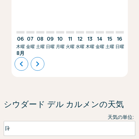
06
07
08
09
10
11
12
13
14
15
16
17
木曜
金曜
土曜
日曜
月曜
火曜
水曜
木曜
金曜
土曜
日曜
月曜
8月
chevron_left
chevron_right
シウダード デル カルメンの天気
天気の単位
:
Weather unit option 日 Selected
日
keyboard_arrow_down