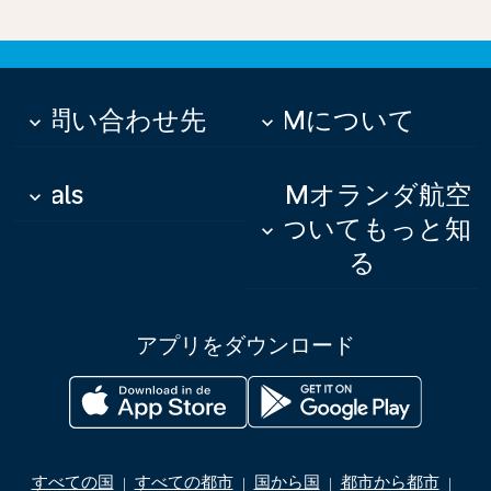
お問い合わせ先
KLMについて
keyboard_arrow_down
keyboard_arrow_down
Deals
KLMオランダ航空
keyboard_arrow_down
についてもっと知
keyboard_arrow_down
る
アプリをダウンロード
すべての国
すべての都市
国から国
都市から都市
|
|
|
|