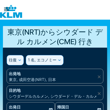

東京(NRT)からシウダード デ
ル カルメン(CME) 行き
往復
expand_more
1 名, エコノミー
expand_more
出発地
close
東京, 成田空港(NRT), 日本
目的地
close
シウダーデルカルメン, シウダード・デル・カルメン(CME
出発日
帰国日