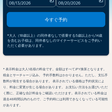
today
today
fc-booking-departure-date-aria-label
fc-booking-return-date-ari
08/13/2026
08/20/2026
今すぐ予約
*大人（18歳以上）の同伴者なしで搭乗する5歳以上から14歳
を含むお子様は、同伴者なしのマイナーサービスをご予約い
ただく必要があります。
* 表示料金は大人1名様の料金です。金額はすべてJPY換算となります。
税金とサーチャージ込み。 予約手数料はかかりません。ただし、支払手
数料が発生する場合があります。 表示されている価格は予約状況によ
り、料金に変更が生じる場合があります。 お支払い方法をお選びいただ
く際に、正確な合計料金をご確認いただけます。表示されている料金は
過去48時間以内のもので、ご予約時には利用できなくなっている可能性
があります。