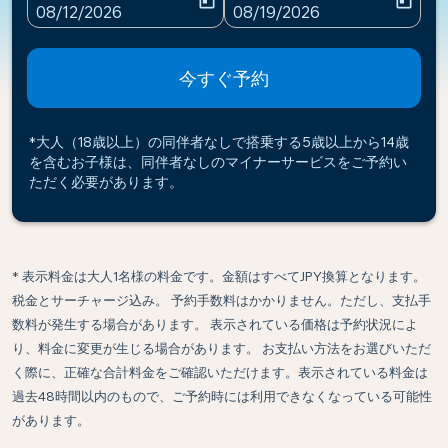
today
today
fc-booking-departure-date-aria-label
fc-booking-return-date-ari
08/12/2026
08/19/2026
今すぐ予約
*大人（18歳以上）の同伴者なしで搭乗する5歳以上から14歳
を含むお子様は、同伴者なしのマイナーサービスをご予約い
ただく必要があります。
* 表示料金は大人1名様の料金です。金額はすべてJPY換算となります。
税金とサーチャージ込み。 予約手数料はかかりません。ただし、支払手
数料が発生する場合があります。 表示されている価格は予約状況によ
り、料金に変更が生じる場合があります。 お支払い方法をお選びいただ
く際に、正確な合計料金をご確認いただけます。表示されている料金は
過去48時間以内のもので、ご予約時には利用できなくなっている可能性
があります。