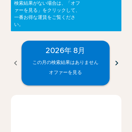
検索結果がない場合は、「オフ
ァーを見る」をクリックして、
一番お得な運賃をご覧くださ
い。
2026年 8月
chevron_left
chevron_right
この月の検索結果はありません
こ
オファーを見る
Displaying fares for 8月-2026
NRT–SVG: cmp-view-offers-disclaimer. オファーを見
NRT–SVG: cmp-view-offers-disclaimer. オファ
NRT–SVG: cmp-view-offers-disclaimer.
NRT–SVG: cmp-view-offers-disclaim
NRT–SVG: cmp-view-offers-disc
NRT–SVG: cmp-view-offers-d
NRT–SVG: cmp-view-offe
NRT–SVG: cmp-view-o
NRT–SVG: cmp-vi
NRT–SVG: cm
NRT–SVG:
NRT–
N