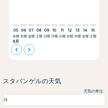
05
06
07
08
09
10
11
12
13
14
15
16
水曜
木曜
金曜
土曜
日曜
月曜
火曜
水曜
木曜
金曜
土曜
日曜
8月
chevron_left
chevron_right
スタバンゲルの天気
天気の単位
:
Weather unit option 日 Selected
日
keyboard_arrow_down