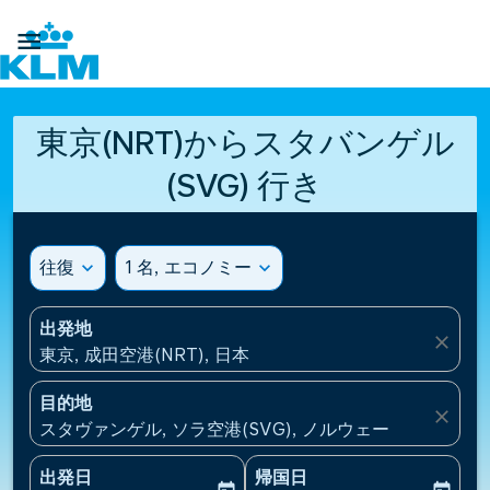

東京(NRT)からスタバンゲル
(SVG) 行き
往復
expand_more
1 名, エコノミー
expand_more
出発地
close
東京, 成田空港(NRT), 日本
目的地
close
スタヴァンゲル, ソラ空港(SVG), ノルウェー
出発日
帰国日