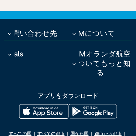
お問い合わせ先
KLMについて
keyboard_arrow_down
keyboard_arrow_down
Deals
KLMオランダ航空
keyboard_arrow_down
についてもっと知
keyboard_arrow_down
る
アプリをダウンロード
すべての国
すべての都市
国から国
都市から都市
|
|
|
|