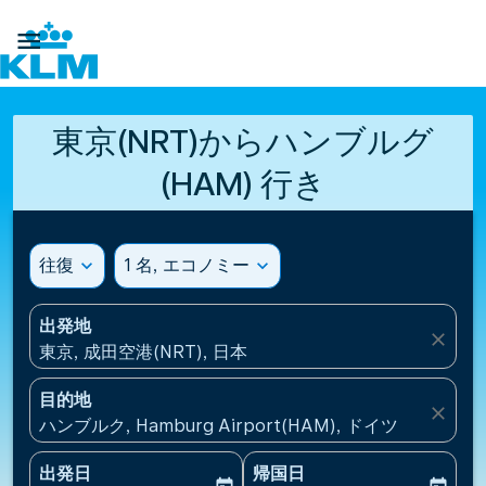

東京(NRT)からハンブルグ
(HAM) 行き
往復
expand_more
1 名, エコノミー
expand_more
出発地
close
東京, 成田空港(NRT), 日本
目的地
close
ハンブルク, Hamburg Airport(HAM), ドイツ
出発日
帰国日