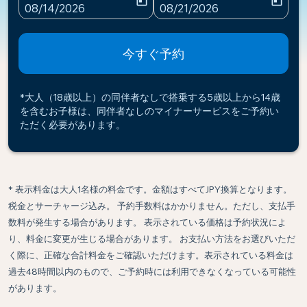
today
today
fc-booking-departure-date-aria-label
fc-booking-return-date-ari
08/14/2026
08/21/2026
今すぐ予約
*大人（18歳以上）の同伴者なしで搭乗する5歳以上から14歳
を含むお子様は、同伴者なしのマイナーサービスをご予約い
ただく必要があります。
* 表示料金は大人1名様の料金です。金額はすべてJPY換算となります。
税金とサーチャージ込み。 予約手数料はかかりません。ただし、支払手
数料が発生する場合があります。 表示されている価格は予約状況によ
り、料金に変更が生じる場合があります。 お支払い方法をお選びいただ
く際に、正確な合計料金をご確認いただけます。表示されている料金は
過去48時間以内のもので、ご予約時には利用できなくなっている可能性
があります。