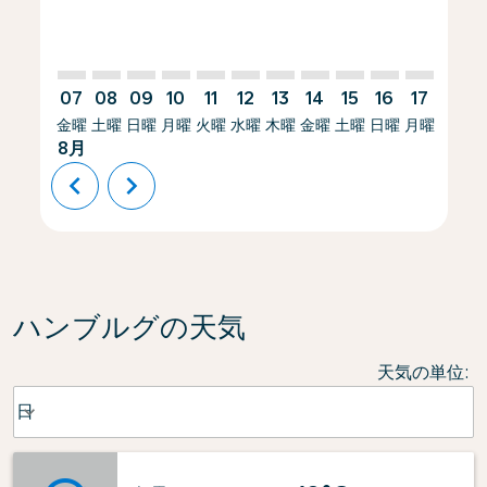
07
08
09
10
11
12
13
14
15
16
17
18
金曜
土曜
日曜
月曜
火曜
水曜
木曜
金曜
土曜
日曜
月曜
火曜
8月
chevron_left
chevron_right
ハンブルグの天気
天気の単位
:
Weather unit option 日 Selected
日
keyboard_arrow_down