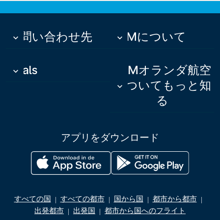
お問い合わせ先
KLMについて
keyboard_arrow_down
keyboard_arrow_down
Deals
KLMオランダ航空
keyboard_arrow_down
についてもっと知
keyboard_arrow_down
る
アプリをダウンロード
すべての国
すべての都市
国から国
都市から都市
|
|
|
|
出発都市
出発国
都市から国へのフライト
|
|