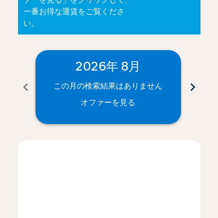
一番お得な運賃をご覧くださ
い。
2026年 8月
chevron_left
chevron_right
この月の検索結果はありません
こ
オファーを見る
Displaying fares for 8月-2026
NRT–HAM: cmp-view-offers-disclaimer. オファーを見
NRT–HAM: cmp-view-offers-disclaimer. オフ
NRT–HAM: cmp-view-offers-disclaimer.
NRT–HAM: cmp-view-offers-disclai
NRT–HAM: cmp-view-offers-disc
NRT–HAM: cmp-view-offers-
NRT–HAM: cmp-view-offe
NRT–HAM: cmp-view-
NRT–HAM: cmp-vi
NRT–HAM: cm
NRT–HAM:
NRT–
N