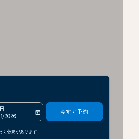
日
今すぐ予約
today
-aria-label
ooking-return-date-aria-label
21/2026
だく必要があります。