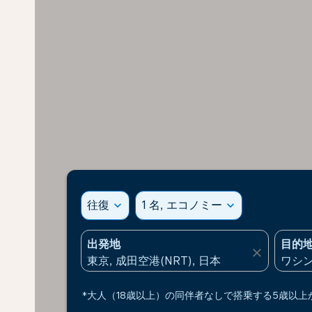
往復
expand_more
1 名, エコノミー
expand_more
出発地
目的
close
*大人（18歳以上）の同伴者なしで搭乗する5歳以