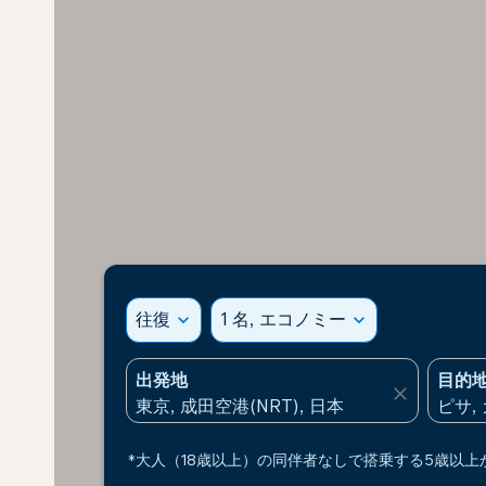
往復
expand_more
1 名, エコノミー
expand_more
出発地
目的
close
*大人（18歳以上）の同伴者なしで搭乗する5歳以