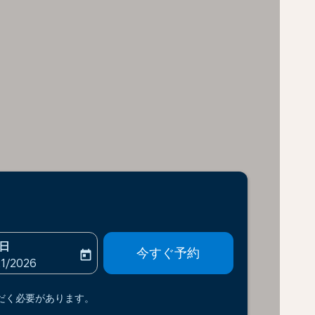
日
今すぐ予約
today
-aria-label
ooking-return-date-aria-label
21/2026
だく必要があります。