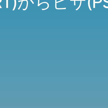
RT)からピサ(PS