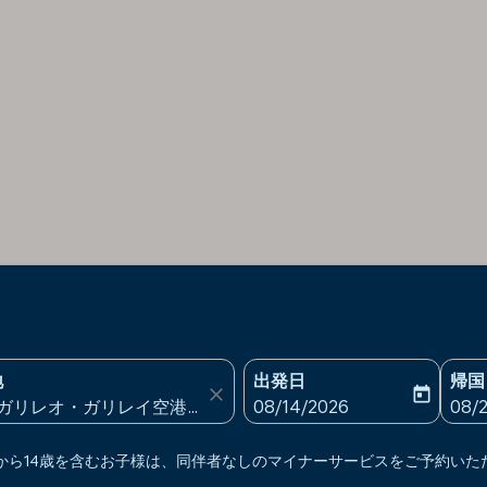
地
出発日
帰国
close
today
fc-booking-departure-date
fc-b
08/14/2026
08/
上から14歳を含むお子様は、同伴者なしのマイナーサービスをご予約いた