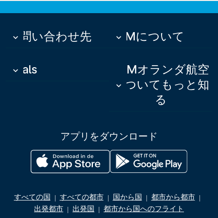
お問い合わせ先
KLMについて
keyboard_arrow_down
keyboard_arrow_down
Deals
KLMオランダ航空
keyboard_arrow_down
についてもっと知
keyboard_arrow_down
る
アプリをダウンロード
すべての国
すべての都市
国から国
都市から都市
|
|
|
|
出発都市
出発国
都市から国へのフライト
|
|