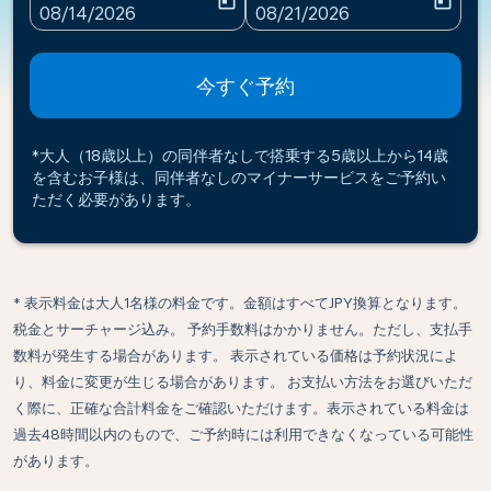
today
today
fc-booking-departure-date-aria-label
fc-booking-return-date-ari
08/14/2026
08/21/2026
今すぐ予約
*大人（18歳以上）の同伴者なしで搭乗する5歳以上から14歳
を含むお子様は、同伴者なしのマイナーサービスをご予約い
ただく必要があります。
* 表示料金は大人1名様の料金です。金額はすべてJPY換算となります。
税金とサーチャージ込み。 予約手数料はかかりません。ただし、支払手
数料が発生する場合があります。 表示されている価格は予約状況によ
り、料金に変更が生じる場合があります。 お支払い方法をお選びいただ
く際に、正確な合計料金をご確認いただけます。表示されている料金は
過去48時間以内のもので、ご予約時には利用できなくなっている可能性
があります。