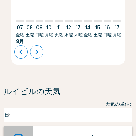
07
08
09
10
11
12
13
14
15
16
17
18
金曜
土曜
日曜
月曜
火曜
水曜
木曜
金曜
土曜
日曜
月曜
火曜
8月
chevron_left
chevron_right
ルイビルの天気
天気の単位
:
Weather unit option 日 Selected
日
keyboard_arrow_down