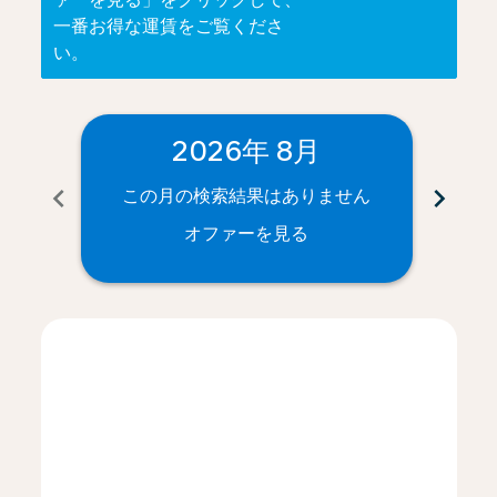
一番お得な運賃をご覧くださ
い。
2026年 8月
chevron_left
chevron_right
この月の検索結果はありません
こ
オファーを見る
Displaying fares for 8月-2026
NRT–SDF: cmp-view-offers-disclaimer. オファーを見
NRT–SDF: cmp-view-offers-disclaimer. オファ
NRT–SDF: cmp-view-offers-disclaimer.
NRT–SDF: cmp-view-offers-disclaim
NRT–SDF: cmp-view-offers-disc
NRT–SDF: cmp-view-offers-d
NRT–SDF: cmp-view-offe
NRT–SDF: cmp-view-o
NRT–SDF: cmp-vi
NRT–SDF: cmp
NRT–SDF:
NRT–
N