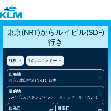

東京(NRT)からルイビル(SDF)
行き
往復
expand_more
1 名, エコノミー
expand_more
出発地
close
東京, 成田空港(NRT), 日本
目的地
close
ルイビル, スタンディフォード・フィールド(SDF), アメ
出発日
帰国日