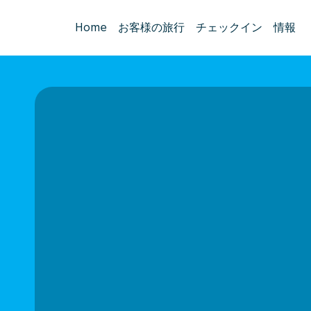
Home
お客様の旅行
チェックイン
情報