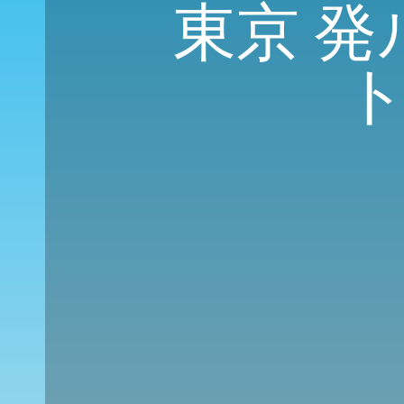
東京 発
ト