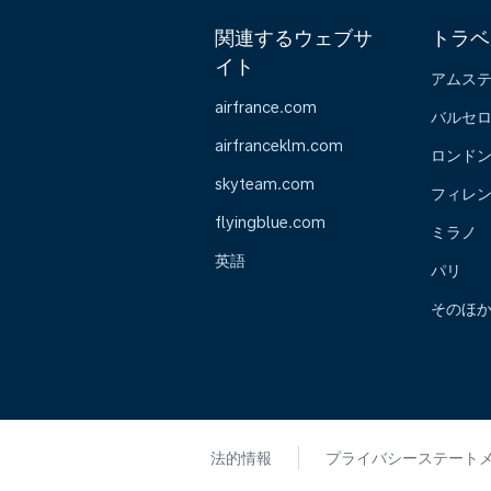
関連するウェブサ
トラベ
イト
アムス
airfrance.com
バルセ
airfranceklm.com
ロンド
skyteam.com
フィレ
flyingblue.com
ミラノ
英語
パリ
そのほ
法的情報
プライバシーステート