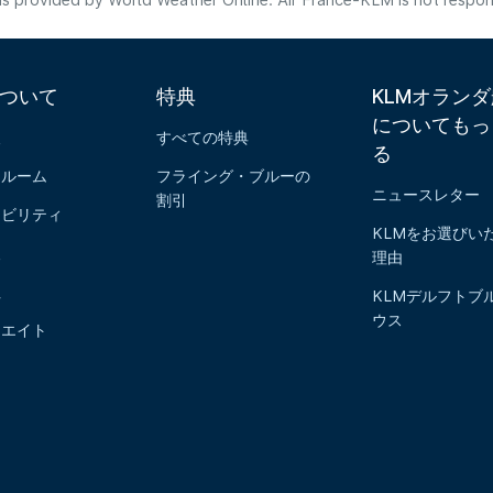
s provided by World Weather Online. Air France-KLM is not responsibl
について
特典
KLMオラン
についてもっ
報
すべての特典
る
スルーム
フライング・ブルーの
ニュースレター
割引
ナビリティ
KLMをお選びい
報
理由
社
KLMデルフトブ
ウス
リエイト