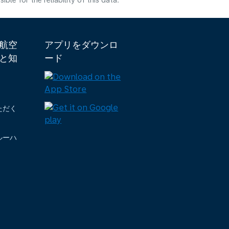
e for the reliability of this data.
ダ航空
アプリをダウンロ
と知
ード
ただく
ルーハ