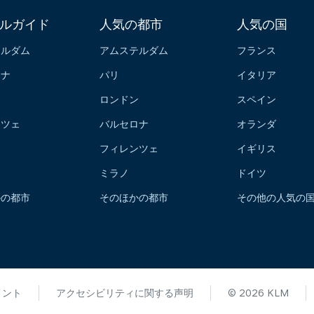
ルガイド
人気の都市
人気の国
テルダム
アムステルダム
フランス
ロナ
パリ
イタリア
ン
ロンドン
スペイン
ンツェ
バルセロナ
オランダ
フィレンツェ
イギリス
ミラノ
ドイツ
かの都市
そのほかの都市
その他の人気の
メント
アクセシビリティに関する声明
© 2026 KLM