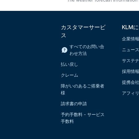
The weather forecast information i
カスタマーサービ
KLM
ス
企業情
すべてのお問い合
ニュー
わせ方法
サステ
払い戻し
採用情
クレーム
提携会
障がいのあるご搭乗者
様
アフィ
請求書の申請
予約手数料 - サービス
手数料