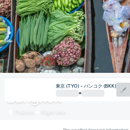
Thailand
東京 (TYO) - バンコク (BKK)
Bangkok
Thailand
Flight time