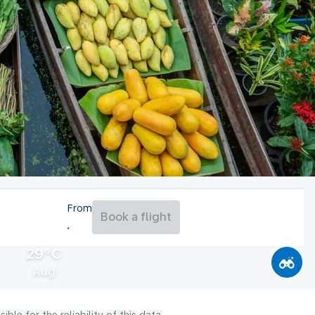
From
Book a flight
29°C
Aug