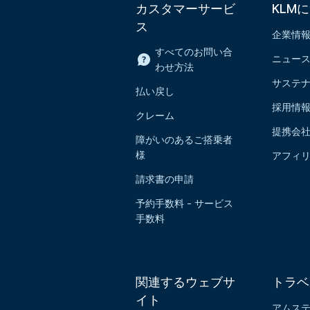
カスタマーサービ
KLM
ス
企業情
すべてのお問い合
ニュー
わせ方法
サステ
払い戻し
採用情
クレーム
提携会
障がいのあるご搭乗者
様
アフィ
請求書の申請
予約手数料 - サービス
手数料
関連するウェブサ
トラベ
イト
アムス