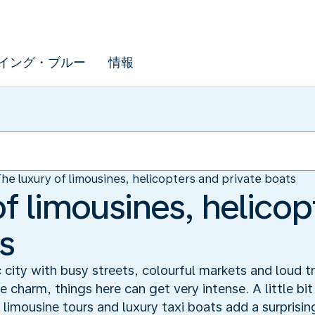
イング・ブルー
情報
he luxury of limousines, helicopters and private boats
f limousines, helicop
s
 city with busy streets, colourful markets and loud t
ue charm, things here can get very intense. A little bit
limousine tours and luxury taxi boats add a surprisin