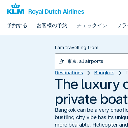
予約する
お客様の予約
チェックイン
フラ
I am travelling from
Destinations
Bangkok
T
The luxury o
private boat
Bangkok can be a very chaotic
bustling city vibe has its uniq
more bearable. Helicopter and 