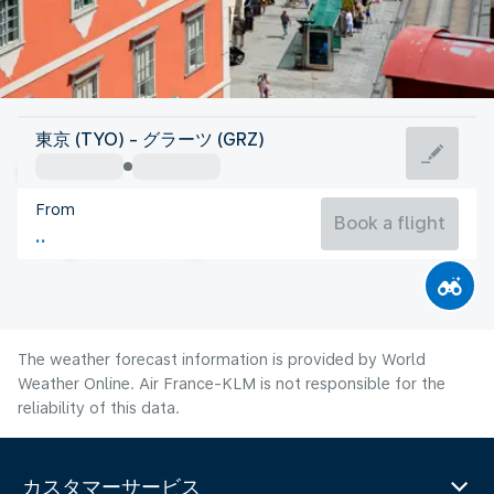
Austria
東京 (TYO) - グラーツ (GRZ)
Graz
From
20°C
Austria
Book a flight
Flight time
Aug
The weather forecast information is provided by World
Weather Online. Air France-KLM is not responsible for the
reliability of this data.
カスタマーサービス