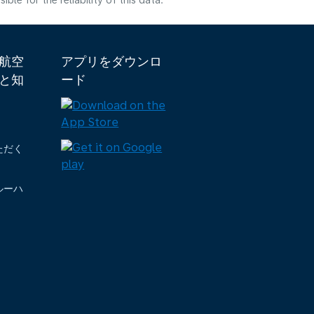
e for the reliability of this data.
ダ航空
アプリをダウンロ
と知
ード
ただく
ルーハ