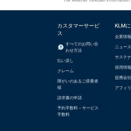
The weather forecast information i
カスタマーサービ
KLM
ス
企業情
すべてのお問い合
ニュー
わせ方法
サステ
払い戻し
採用情
クレーム
提携会
障がいのあるご搭乗者
様
アフィ
請求書の申請
予約手数料 - サービス
手数料