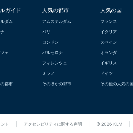
ルガイド
人気の都市
人気の国
テルダム
アムステルダム
フランス
ロナ
パリ
イタリア
ン
ロンドン
スペイン
ンツェ
バルセロナ
オランダ
フィレンツェ
イギリス
ミラノ
ドイツ
かの都市
そのほかの都市
その他の人気の
メント
アクセシビリティに関する声明
© 2026 KLM