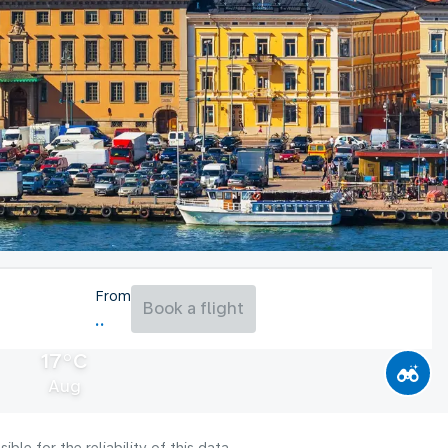
From
Book a flight
17°C
Aug