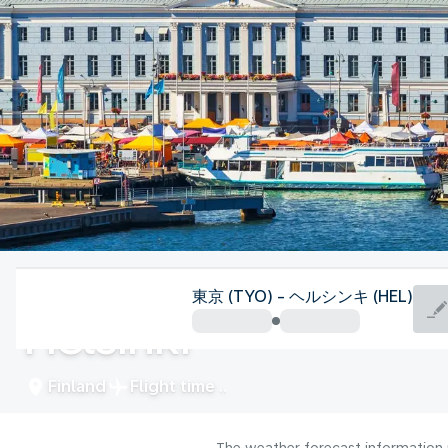
Finland
東京 (TYO) - ヘルシンキ (HEL)
Helsinki
Finland
Flight time