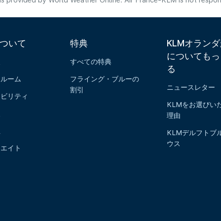
s provided by World Weather Online. Air France-KLM is not responsibl
について
特典
KLMオラン
についてもっ
報
すべての特典
る
スルーム
フライング・ブルーの
ニュースレター
割引
ナビリティ
KLMをお選びい
報
理由
社
KLMデルフトブ
ウス
リエイト