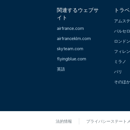
関連するウェブサ
トラベ
イト
アムス
airfrance.com
バルセ
airfranceklm.com
ロンド
skyteam.com
フィレ
flyingblue.com
ミラノ
英語
パリ
そのほ
法的情報
プライバシーステート