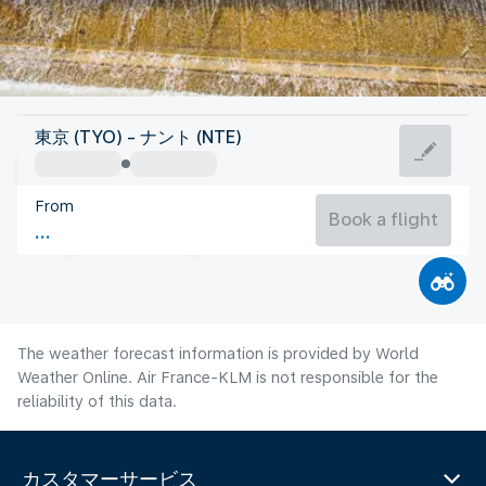
France
東京 (TYO) - ナント (NTE)
Nantes
From
20°C
France
Book a flight
Flight time
Aug
The weather forecast information is provided by World
Weather Online. Air France-KLM is not responsible for the
reliability of this data.
カスタマーサービス